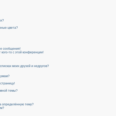
их?
зные цвета?
е сообщения!
 кого-то с этой конференции!
списках моих друзей и недругов?
румам?
 страницу!
 мной темы?
на определённую тему?
ум?