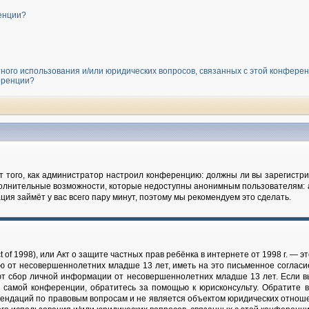
енции?
тного использования и/или юридических вопросов, связанных с этой конфере
еренции?
от того, как администратор настроил конференцию: должны ли вы зарегист
полнительные возможности, которые недоступны анонимным пользователям: 
рация займёт у вас всего пару минут, поэтому мы рекомендуем это сделать.
 Act of 1998), или Акт о защите частных прав ребёнка в интернете от 1998 г. 
ю от несовершеннолетних младше 13 лет, иметь на это письменное согласи
т сбор личной информации от несовершеннолетних младше 13 лет. Если вы 
 самой конференции, обратитесь за помощью к юрисконсульту. Обратите в
ендаций по правовым вопросам и не является объектом юридических отношен