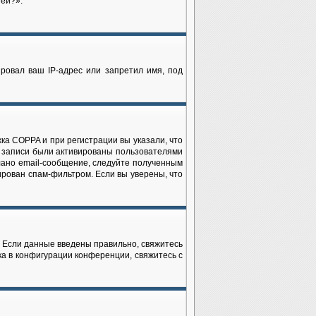
ией?».
ровал ваш IP-адрес или запретил имя, под
ка COPPA и при регистрации вы указали, что
е записи были активированы пользователями
лано email-сообщение, следуйте полученным
ирован спам-фильтром. Если вы уверены, что
. Если данные введены правильно, свяжитесь
ка в конфигурации конференции, свяжитесь с