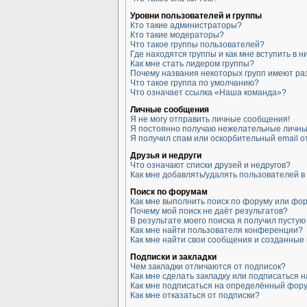
Уровни пользователей и группы
Кто такие администраторы?
Кто такие модераторы?
Что такое группы пользователей?
Где находятся группы и как мне вступить в н
Как мне стать лидером группы?
Почему названия некоторых групп имеют ра
Что такое группа по умолчанию?
Что означает ссылка «Наша команда»?
Личные сообщения
Я не могу отправить личные сообщения!
Я постоянно получаю нежелательные личны
Я получил спам или оскорбительный email от
Друзья и недруги
Что означают списки друзей и недругов?
Как мне добавлять/удалять пользователей в 
Поиск по форумам
Как мне выполнить поиск по форуму или фо
Почему мой поиск не даёт результатов?
В результате моего поиска я получил пустую
Как мне найти пользователя конференции?
Как мне найти свои сообщения и созданные
Подписки и закладки
Чем закладки отличаются от подписок?
Как мне сделать закладку или подписаться 
Как мне подписаться на определённый фор
Как мне отказаться от подписки?