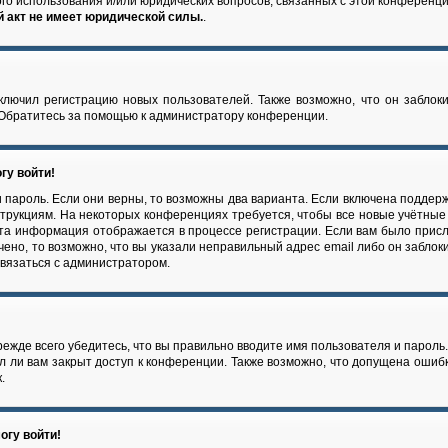
ого использования и/или юридических вопросов, связанных с этой конференц
 акт не имеет юридической силы.
.
лючил регистрацию новых пользователей. Также возможно, что он заблоки
 Обратитесь за помощью к администратору конференции.
гу войти!
 пароль. Если они верны, то возможны два варианта. Если включена поддерж
струкциям. На некоторых конференциях требуется, чтобы все новые учётны
Эта информация отображается в процессе регистрации. Если вам было прис
чено, то возможно, что вы указали неправильный адрес email либо он заблок
связаться с администратором.
ежде всего убедитесь, что вы правильно вводите имя пользователя и пароль
л ли вам закрыт доступ к конференции. Также возможно, что допущена ошиб
.
огу войти!