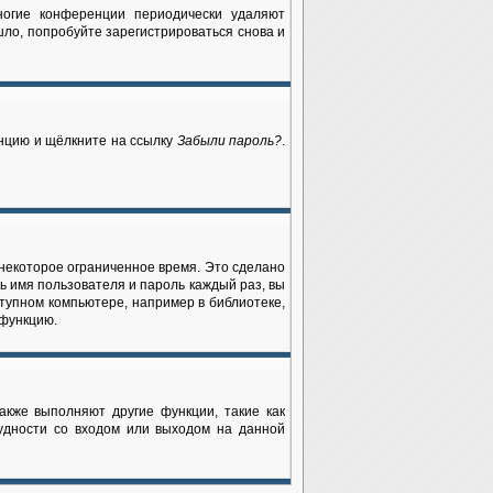
ногие конференции периодически удаляют
ло, попробуйте зарегистрироваться снова и
енцию и щёлкните на ссылку
Забыли пароль?
.
 некоторое ограниченное время. Это сделано
ть имя пользователя и пароль каждый раз, вы
тупном компьютере, например в библиотеке,
 функцию.
акже выполняют другие функции, такие как
удности со входом или выходом на данной