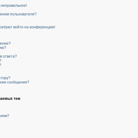
о неправильное!
менем пользователя?
 требуют войти на конференцию!
?
щение?
нию?
в ответа?
?
?
атору?
ании сообщения?
ваемых тем
ниям?