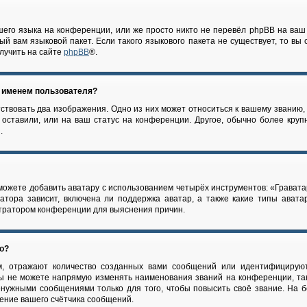
его языка на конференции, или же просто никто не перевёл phpBB на ваш
й вам языковой пакет. Если такого языкового пакета не существует, то вы
лучить на сайте
phpBB
®.
м именем пользователя?
ствовать два изображения. Одно из них может относиться к вашему званию, о
оставили, или на ваш статус на конференции. Другое, обычно более круп
.
можете добавить аватару с использованием четырёх инструментов: «Гравата
атора зависит, включена ли поддержка аватар, а также какие типы авата
стратором конференции для выяснения причин.
го?
, отражают количество созданных вами сообщений или идентифицируют
ы не можете напрямую изменять наименования званий на конференции, так
нужными сообщениями только для того, чтобы повысить своё звание. На 
ение вашего счётчика сообщений.