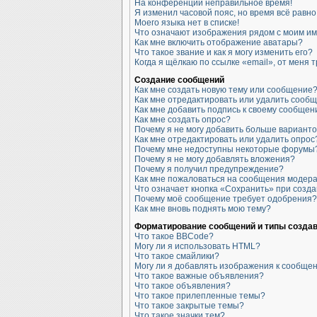
На конференции неправильное время!
Я изменил часовой пояс, но время всё равн
Моего языка нет в списке!
Что означают изображения рядом с моим и
Как мне включить отображение аватары?
Что такое звание и как я могу изменить его?
Когда я щёлкаю по ссылке «email», от меня
Создание сообщений
Как мне создать новую тему или сообщение
Как мне отредактировать или удалить сооб
Как мне добавить подпись к своему сообще
Как мне создать опрос?
Почему я не могу добавить больше варианто
Как мне отредактировать или удалить опрос
Почему мне недоступны некоторые форумы
Почему я не могу добавлять вложения?
Почему я получил предупреждение?
Как мне пожаловаться на сообщения модер
Что означает кнопка «Сохранить» при созд
Почему моё сообщение требует одобрения?
Как мне вновь поднять мою тему?
Форматирование сообщений и типы созда
Что такое BBCode?
Могу ли я использовать HTML?
Что такое смайлики?
Могу ли я добавлять изображения к сообще
Что такое важные объявления?
Что такое объявления?
Что такое прилепленные темы?
Что такое закрытые темы?
Что такое значки тем?