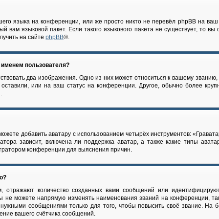
его языка на конференции, или же просто никто не перевёл phpBB на ваш
й вам языковой пакет. Если такого языкового пакета не существует, то вы
лучить на сайте
phpBB
®.
м именем пользователя?
ствовать два изображения. Одно из них может относиться к вашему званию, о
оставили, или на ваш статус на конференции. Другое, обычно более круп
.
можете добавить аватару с использованием четырёх инструментов: «Гравата
атора зависит, включена ли поддержка аватар, а также какие типы авата
стратором конференции для выяснения причин.
го?
, отражают количество созданных вами сообщений или идентифицируют
ы не можете напрямую изменять наименования званий на конференции, так
нужными сообщениями только для того, чтобы повысить своё звание. На 
ение вашего счётчика сообщений.