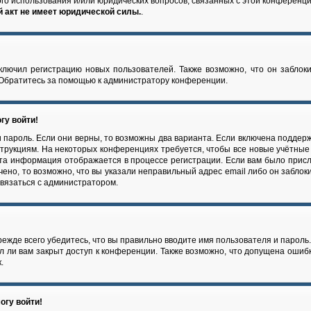
ого использования и/или юридических вопросов, связанных с этой конференц
 акт не имеет юридической силы.
.
лючил регистрацию новых пользователей. Также возможно, что он заблоки
 Обратитесь за помощью к администратору конференции.
гу войти!
 пароль. Если они верны, то возможны два варианта. Если включена поддерж
струкциям. На некоторых конференциях требуется, чтобы все новые учётны
Эта информация отображается в процессе регистрации. Если вам было прис
чено, то возможно, что вы указали неправильный адрес email либо он заблок
связаться с администратором.
ежде всего убедитесь, что вы правильно вводите имя пользователя и пароль
л ли вам закрыт доступ к конференции. Также возможно, что допущена ошиб
.
огу войти!