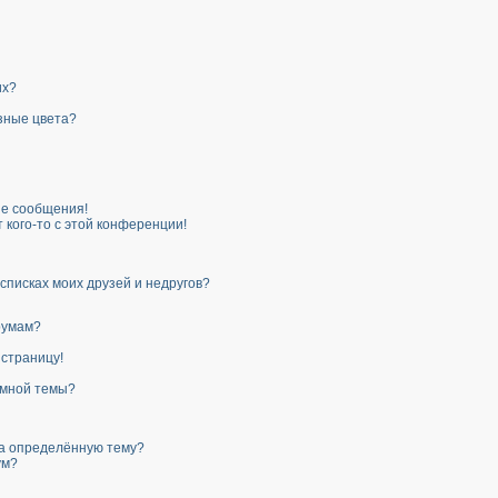
их?
зные цвета?
е сообщения!
 кого-то с этой конференции!
списках моих друзей и недругов?
румам?
 страницу!
 мной темы?
на определённую тему?
ум?