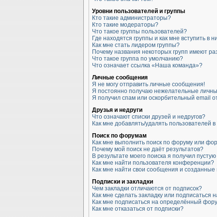
Уровни пользователей и группы
Кто такие администраторы?
Кто такие модераторы?
Что такое группы пользователей?
Где находятся группы и как мне вступить в н
Как мне стать лидером группы?
Почему названия некоторых групп имеют ра
Что такое группа по умолчанию?
Что означает ссылка «Наша команда»?
Личные сообщения
Я не могу отправить личные сообщения!
Я постоянно получаю нежелательные личны
Я получил спам или оскорбительный email от
Друзья и недруги
Что означают списки друзей и недругов?
Как мне добавлять/удалять пользователей в 
Поиск по форумам
Как мне выполнить поиск по форуму или фо
Почему мой поиск не даёт результатов?
В результате моего поиска я получил пустую
Как мне найти пользователя конференции?
Как мне найти свои сообщения и созданные
Подписки и закладки
Чем закладки отличаются от подписок?
Как мне сделать закладку или подписаться 
Как мне подписаться на определённый фор
Как мне отказаться от подписки?