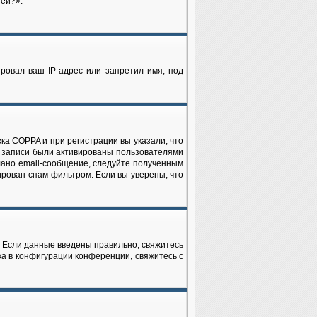
ией?».
ровал ваш IP-адрес или запретил имя, под
ка COPPA и при регистрации вы указали, что
е записи были активированы пользователями
лано email-сообщение, следуйте полученным
ирован спам-фильтром. Если вы уверены, что
. Если данные введены правильно, свяжитесь
ка в конфигурации конференции, свяжитесь с