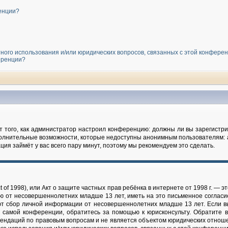
енции?
тного использования и/или юридических вопросов, связанных с этой конфере
еренции?
от того, как администратор настроил конференцию: должны ли вы зарегист
полнительные возможности, которые недоступны анонимным пользователям: 
рация займёт у вас всего пару минут, поэтому мы рекомендуем это сделать.
 Act of 1998), или Акт о защите частных прав ребёнка в интернете от 1998 г. 
ю от несовершеннолетних младше 13 лет, иметь на это письменное согласи
т сбор личной информации от несовершеннолетних младше 13 лет. Если вы 
 самой конференции, обратитесь за помощью к юрисконсульту. Обратите в
ендаций по правовым вопросам и не является объектом юридических отношен