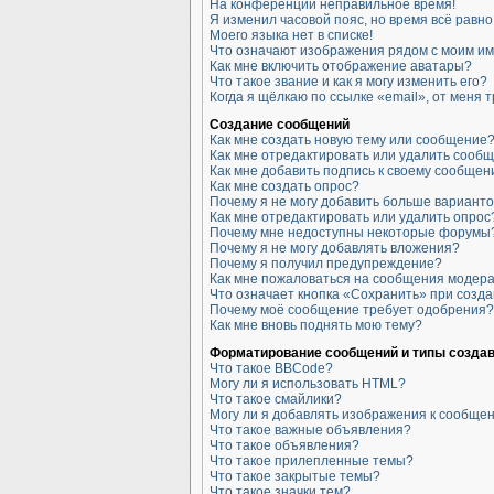
На конференции неправильное время!
Я изменил часовой пояс, но время всё равн
Моего языка нет в списке!
Что означают изображения рядом с моим и
Как мне включить отображение аватары?
Что такое звание и как я могу изменить его?
Когда я щёлкаю по ссылке «email», от меня
Создание сообщений
Как мне создать новую тему или сообщение
Как мне отредактировать или удалить сооб
Как мне добавить подпись к своему сообще
Как мне создать опрос?
Почему я не могу добавить больше варианто
Как мне отредактировать или удалить опрос
Почему мне недоступны некоторые форумы
Почему я не могу добавлять вложения?
Почему я получил предупреждение?
Как мне пожаловаться на сообщения модер
Что означает кнопка «Сохранить» при созд
Почему моё сообщение требует одобрения?
Как мне вновь поднять мою тему?
Форматирование сообщений и типы созда
Что такое BBCode?
Могу ли я использовать HTML?
Что такое смайлики?
Могу ли я добавлять изображения к сообще
Что такое важные объявления?
Что такое объявления?
Что такое прилепленные темы?
Что такое закрытые темы?
Что такое значки тем?