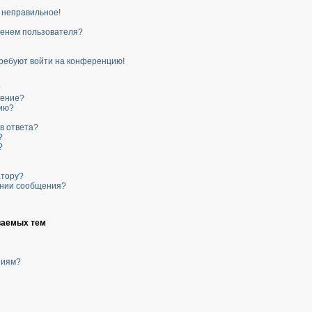
о неправильное!
менем пользователя?
 требуют войти на конференцию!
?
щение?
нию?
в ответа?
?
?
атору?
ании сообщения?
ваемых тем
ниям?