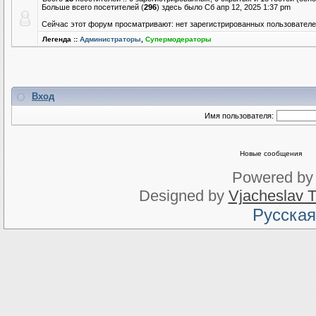
Больше всего посетителей (
296
) здесь было Сб апр 12, 2025 1:37 pm
Сейчас этот форум просматривают: нет зарегистрированных пользователей
Легенда ::
Администраторы
,
Супермодераторы
Вход
Имя пользователя:
Новые сообщения
Powered b
Designed by
Vjacheslav T
Русская