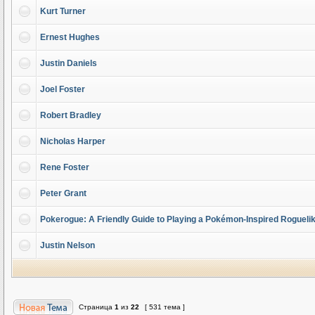
Kurt Turner
Ernest Hughes
Justin Daniels
Joel Foster
Robert Bradley
Nicholas Harper
Rene Foster
Peter Grant
Pokerogue: A Friendly Guide to Playing a Pokémon-Inspired Rogueli
Justin Nelson
Страница
1
из
22
[ 531 тема ]