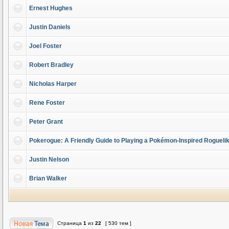
Ernest Hughes
Justin Daniels
Joel Foster
Robert Bradley
Nicholas Harper
Rene Foster
Peter Grant
Pokerogue: A Friendly Guide to Playing a Pokémon-Inspired Rogueli
Justin Nelson
Brian Walker
Страница
1
из
22
[ 530 тем ]