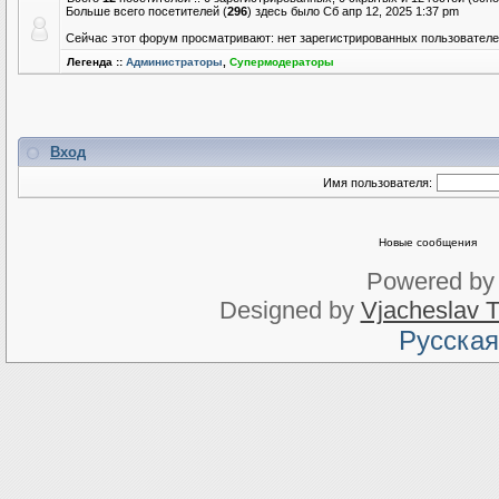
Больше всего посетителей (
296
) здесь было Сб апр 12, 2025 1:37 pm
Сейчас этот форум просматривают: нет зарегистрированных пользователей
Легенда ::
Администраторы
,
Супермодераторы
Вход
Имя пользователя:
Новые сообщения
Powered b
Designed by
Vjacheslav T
Русская