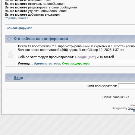
Вы
не можете
начинать темы
Вы
не можете
отвечать на сообщения
Вы
не можете
редактировать свои сообщения
Вы
не можете
удалять свои сообщения
Вы
не можете
добавлять вложения
Удалить cookies
Список форумов
Кто сейчас на конференции
Всего
11
посетителей :: 1 зарегистрированный, 0 скрытых и 10 гостей (осн
Больше всего посетителей (
296
) здесь было Сб апр 12, 2025 1:37 pm
Сейчас этот форум просматривают:
Google [Bot]
и 10 гостей
Легенда ::
Администраторы
,
Супермодераторы
Вход
Имя пользователя:
Новые сообщения
Pow
Designed by
Vjach
Р