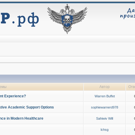
емы
Автор
Отв
ent Experience?
Warren Buffet
native Academic Support Options
sophiewarnerd978
ence in Modern Healthcare
Sahiwiv Will
lchsg