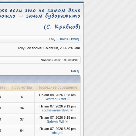
FAQ
•
Поиск
•
Вход
Текущее время: Сб авг 08, 2026 2:46 am
Часовой пояс:
UTC+03:00
След.
еты
Просмотры
Последнее сообщение
Сб авг 08, 2026 1:38 am
0
6
Warren Buffet
Пт авг 07, 2026 9:19 pm
0
34
sophiewarnerd978
Пт авг 07, 2026 8:18 pm
0
37
Sahiwiv Will
Пт авг 07, 2026 3:30 pm
0
64
lchsg