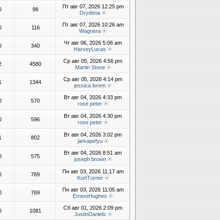
Пт авг 07, 2026 12:25 pm
0
98
Drydena
Пт авг 07, 2026 10:26 am
0
116
Wagnera
Чт авг 06, 2026 5:06 am
0
340
HarveyLucas
Ср авг 05, 2026 4:56 pm
2
4580
Martin Stone
Ср авг 05, 2026 4:14 pm
1
1344
jessica lorem
Вт авг 04, 2026 4:33 pm
0
570
rose peter
Вт авг 04, 2026 4:30 pm
0
596
rose peter
Вт авг 04, 2026 3:02 pm
1
802
jarkapefyu
Вт авг 04, 2026 8:51 am
0
575
joseph brown
Пн авг 03, 2026 11:17 am
0
769
KurtTurner
Пн авг 03, 2026 11:05 am
0
769
ErnestHughes
Сб авг 01, 2026 2:09 pm
0
1081
JustinDaniels