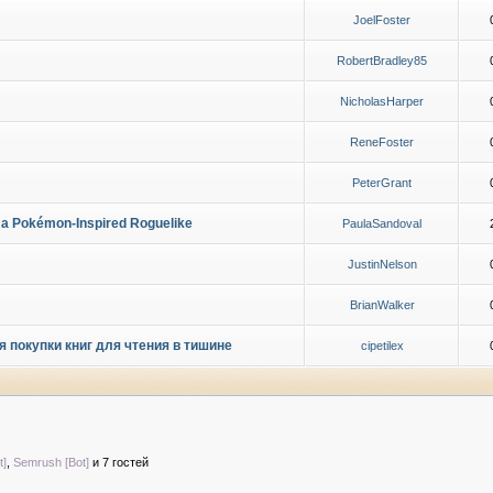
JoelFoster
RobertBradley85
NicholasHarper
ReneFoster
PeterGrant
g a Pokémon-Inspired Roguelike
PaulaSandoval
JustinNelson
BrianWalker
 покупки книг для чтения в тишине
cipetilex
t]
,
Semrush [Bot]
и 7 гостей