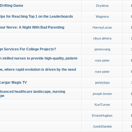
 Drifting Game
Drydena
Tips for Reaching Top 1 on the Leaderboards
Wagnera
our Nerve: A Night With Bad Parenting
HarveyLucas
cikya almera
gn Services For College Projects?
jamesvang
 skilled nurses to provide high-quality, patient-
rose peter
, where rapid evolution is driven by the need
rose peter
cargar Magis TV
jasteyispu
 advanced healthcare landscape, nursing
joseph brown
xpe
KurtTurner
ErnestHughes
JustinDaniels