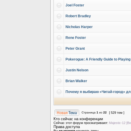
Joel Foster
Robert Bradley
Nicholas Harper
Rene Foster
Peter Grant
Pokerogue: A Friendly Guide to Playin
Justin Nelson
Brian Walker
Почему я выбираю «Читай-город» для
Страница
1
из
22
[ 529 тем ]
Кто сейчас на конференции
Сейчас этот форум просматривают:
Majestic-12 [Bo
Права доступа
Вы
не можете
начинать темы