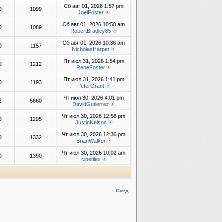
Сб авг 01, 2026 1:57 pm
0
1099
JoelFoster
Сб авг 01, 2026 10:50 am
0
1089
RobertBradley85
Сб авг 01, 2026 10:36 am
0
1157
NicholasHarper
Пт июл 31, 2026 1:54 pm
0
1212
ReneFoster
Пт июл 31, 2026 1:41 pm
0
1193
PeterGrant
Чт июл 30, 2026 4:01 pm
2
5660
DavidGutierrez
Чт июл 30, 2026 12:58 pm
0
1295
JustinNelson
Чт июл 30, 2026 12:36 pm
0
1332
BrianWalker
Чт июл 30, 2026 10:02 am
0
1390
cipetilex
След.