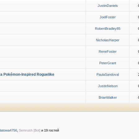
JustinDaniels
JoelFoster
RobertBradley85
NicholasHarper
ReneFoster
PeterGrant
g a Pokémon-Inspired Roguelike
PaulaSandoval
JustinNelson
BrianWalker
datowa4756
,
Semrush [Bot]
и 19 гостей