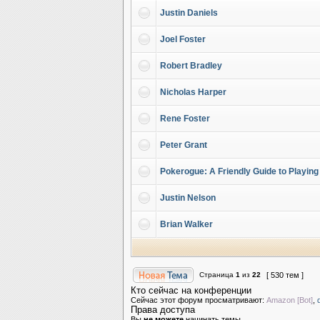
Justin Daniels
Joel Foster
Robert Bradley
Nicholas Harper
Rene Foster
Peter Grant
Pokerogue: A Friendly Guide to Playin
Justin Nelson
Brian Walker
Страница
1
из
22
[ 530 тем ]
Кто сейчас на конференции
Сейчас этот форум просматривают:
Amazon [Bot]
,
Права доступа
Вы
не можете
начинать темы