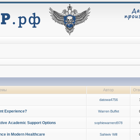
емы
Автор
Отв
datowa4756
ent Experience?
Warren Buffet
native Academic Support Options
sophiewarnerd978
ence in Modern Healthcare
Sahiwiv Will