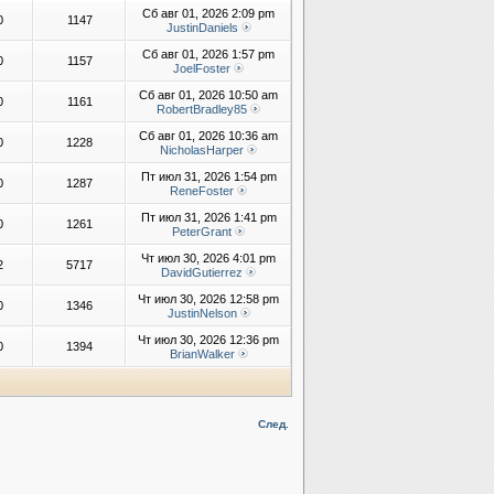
Сб авг 01, 2026 2:09 pm
0
1147
JustinDaniels
Сб авг 01, 2026 1:57 pm
0
1157
JoelFoster
Сб авг 01, 2026 10:50 am
0
1161
RobertBradley85
Сб авг 01, 2026 10:36 am
0
1228
NicholasHarper
Пт июл 31, 2026 1:54 pm
0
1287
ReneFoster
Пт июл 31, 2026 1:41 pm
0
1261
PeterGrant
Чт июл 30, 2026 4:01 pm
2
5717
DavidGutierrez
Чт июл 30, 2026 12:58 pm
0
1346
JustinNelson
Чт июл 30, 2026 12:36 pm
0
1394
BrianWalker
След.