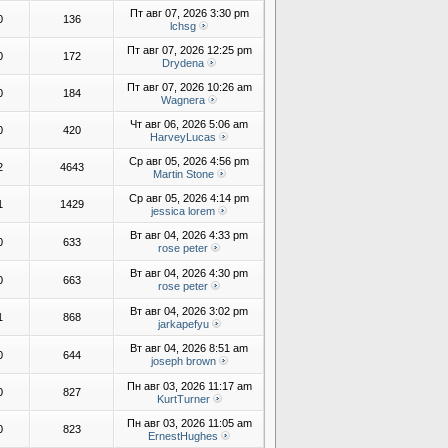
Пт авг 07, 2026 3:30 pm
0
136
lchsg
Пт авг 07, 2026 12:25 pm
0
172
Drydena
Пт авг 07, 2026 10:26 am
0
184
Wagnera
Чт авг 06, 2026 5:06 am
0
420
HarveyLucas
Ср авг 05, 2026 4:56 pm
2
4643
Martin Stone
Ср авг 05, 2026 4:14 pm
1
1429
jessica lorem
Вт авг 04, 2026 4:33 pm
0
633
rose peter
Вт авг 04, 2026 4:30 pm
0
663
rose peter
Вт авг 04, 2026 3:02 pm
1
868
jarkapefyu
Вт авг 04, 2026 8:51 am
0
644
joseph brown
Пн авг 03, 2026 11:17 am
0
827
KurtTurner
Пн авг 03, 2026 11:05 am
0
823
ErnestHughes