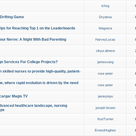
lchsg
 Drifting Game
Drydena
Tips for Reaching Top 1 on the Leaderboards
Wagnera
our Nerve: A Night With Bad Parenting
HarveyLucas
cikya almera
gn Services For College Projects?
jamesvang
 skilled nurses to provide high-quality, patient-
rose peter
, where rapid evolution is driven by the need
rose peter
cargar Magis TV
jasteyispu
 advanced healthcare landscape, nursing
joseph brown
xpe
KurtTurner
ErnestHughes