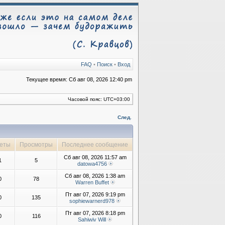
FAQ
•
Поиск
•
Вход
Текущее время: Сб авг 08, 2026 12:40 pm
Часовой пояс:
UTC+03:00
След.
еты
Просмотры
Последнее сообщение
Сб авг 08, 2026 11:57 am
1
5
datowa4756
Сб авг 08, 2026 1:38 am
0
78
Warren Buffet
Пт авг 07, 2026 9:19 pm
0
135
sophiewarnerd978
Пт авг 07, 2026 8:18 pm
0
116
Sahiwiv Will