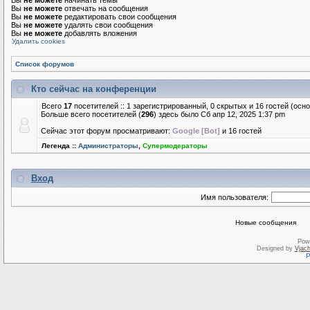
Вы
не можете
начинать темы
Вы
не можете
отвечать на сообщения
Вы
не можете
редактировать свои сообщения
Вы
не можете
удалять свои сообщения
Вы
не можете
добавлять вложения
Удалить cookies
Список форумов
Кто сейчас на конференции
Всего
17
посетителей :: 1 зарегистрированный, 0 скрытых и 16 гостей (осн
Больше всего посетителей (
296
) здесь было Сб апр 12, 2025 1:37 pm
Сейчас этот форум просматривают:
Google [Bot]
и 16 гостей
Легенда ::
Администраторы
,
Супермодераторы
Вход
Имя пользователя:
Новые сообщения
Pow
Designed by
Vjach
Р