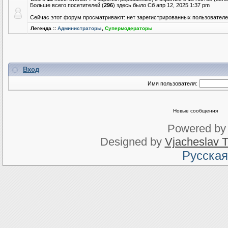
Больше всего посетителей (
296
) здесь было Сб апр 12, 2025 1:37 pm
Сейчас этот форум просматривают: нет зарегистрированных пользователей
Легенда ::
Администраторы
,
Супермодераторы
Вход
Имя пользователя:
Новые сообщения
Powered b
Designed by
Vjacheslav T
Русская