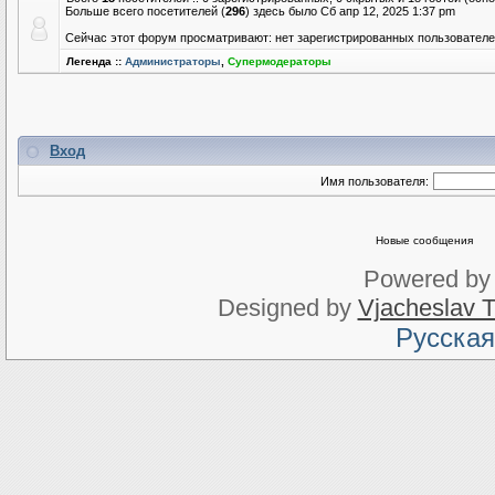
Больше всего посетителей (
296
) здесь было Сб апр 12, 2025 1:37 pm
Сейчас этот форум просматривают: нет зарегистрированных пользователей
Легенда ::
Администраторы
,
Супермодераторы
Вход
Имя пользователя:
Новые сообщения
Powered b
Designed by
Vjacheslav T
Русская