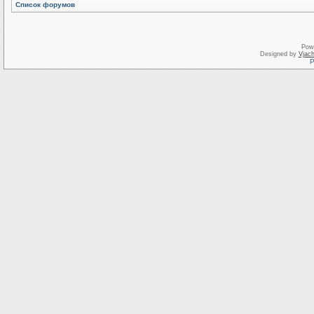
Список форумов
Pow
Designed by
Vjach
Р