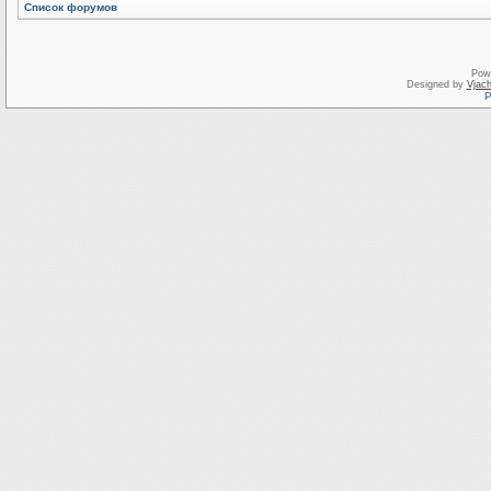
Список форумов
Pow
Designed by
Vjach
Р