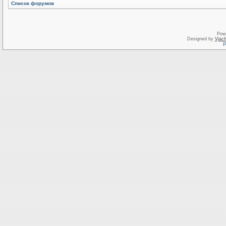
Список форумов
Pow
Designed by
Vjach
Р