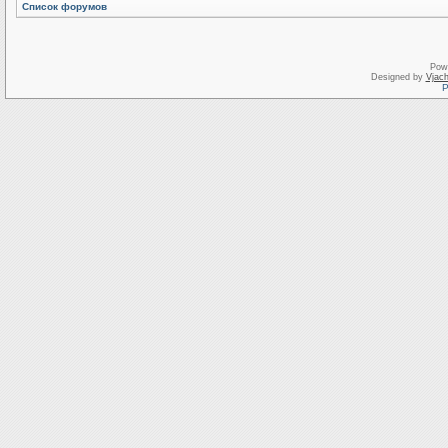
Список форумов
Pow
Designed by
Vjach
Р