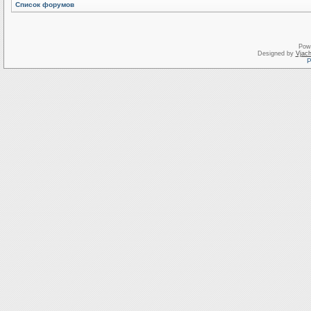
Список форумов
Pow
Designed by
Vjach
Р