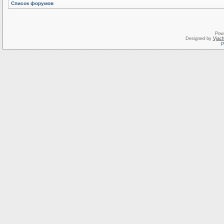
Список форумов
Pow
Designed by
Vjach
Р