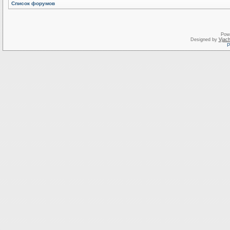
Список форумов
Pow
Designed by
Vjach
Р