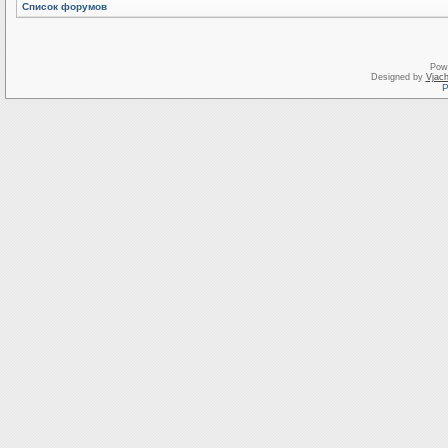
Список форумов
Pow
Designed by
Vjach
Р