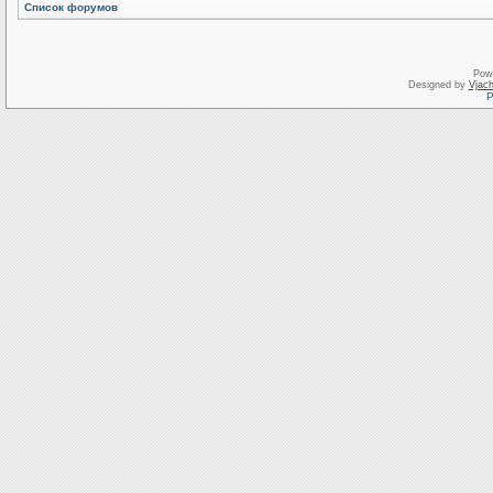
Список форумов
Pow
Designed by
Vjach
Р