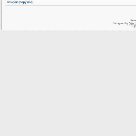
Список форумов
Pow
Designed by
Vjach
Р