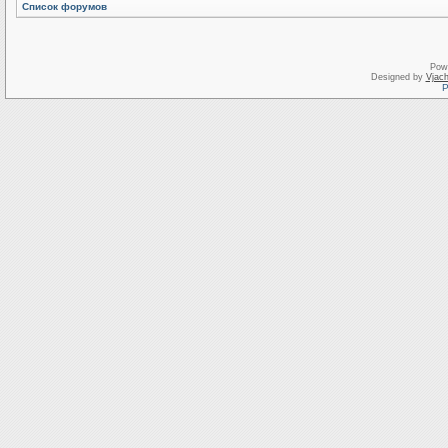
Список форумов
Pow
Designed by
Vjach
Р