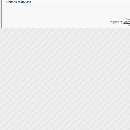
Список форумов
Pow
Designed by
Vjach
Р