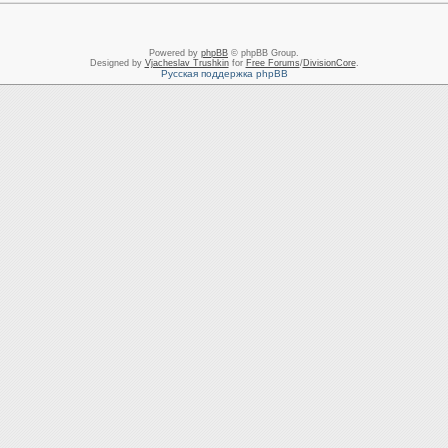
Powered by
phpBB
© phpBB Group.
Designed by
Vjacheslav Trushkin
for
Free Forums
/
DivisionCore
.
Русская поддержка phpBB