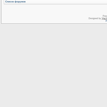
Список форумов
Pow
Designed by
Vjach
Р