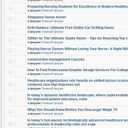
Preparing Nursing Students for Excellence in Modern Healthc
в форуме
Главный форум
Singapore house mover
в форуме
Главный форум
Drift Hunters: Ultimate Free Online Car Drifting Game
в форуме
Главный форум
Slither io: The Ultimate Snake Game – Tips for Reaching Top 
в форуме
Главный форум
Playing Horror Games Without Losing Your Nerve: A Night Wi
в форуме
Главный форум
construction management courses
в форуме
Главный форум
How To Find Professional Graphic Design Services For Colleg
в форуме
Главный форум
Healthcare organizations rely heavily on skilled nurses to provi
centered care that improves out
в форуме
Главный форум
In today's dynamic healthcare landscape, where rapid evolutio
for improved patient outcomes, enha
в форуме
Главный форум
What You Should Know Before You Descargar Magis TV
в форуме
Главный форум
In today's fast-paced, technologically advanced healthcare l
professionals in leadership roles are expe