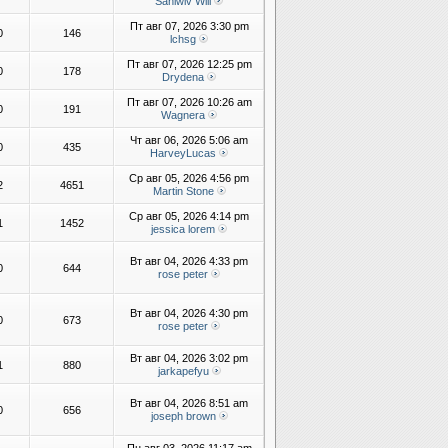
Sahiwiv Will
Пт авг 07, 2026 3:30 pm
0
146
lchsg
Пт авг 07, 2026 12:25 pm
0
178
Drydena
Пт авг 07, 2026 10:26 am
0
191
Wagnera
Чт авг 06, 2026 5:06 am
0
435
HarveyLucas
Ср авг 05, 2026 4:56 pm
2
4651
Martin Stone
Ср авг 05, 2026 4:14 pm
1
1452
jessica lorem
Вт авг 04, 2026 4:33 pm
0
644
rose peter
Вт авг 04, 2026 4:30 pm
0
673
rose peter
Вт авг 04, 2026 3:02 pm
1
880
jarkapefyu
Вт авг 04, 2026 8:51 am
0
656
joseph brown