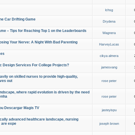
lchsg
ine Car Drifting Game
Drydena
Game – Tips for Reaching Top 1 on the Leaderboards
Wagnera
osing Your Nerve: A Night With Bad Parenting
HarveyLucas
ses
cikya almera
c Design Services For College Projects?
jamesvang
vily on skilled nurses to provide high-quality,
oves out
rose peter
ndscape, where rapid evolution is driven by the need
 enha
rose peter
ou Descargar Magis TV
jasteyispu
ically advanced healthcare landscape, nursing
s are expe
joseph brown