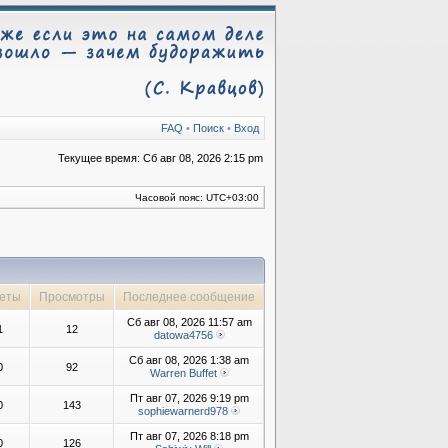
FAQ
•
Поиск
•
Вход
Текущее время: Сб авг 08, 2026 2:15 pm
Часовой пояс:
UTC+03:00
еты
Просмотры
Последнее сообщение
Сб авг 08, 2026 11:57 am
1
12
datowa4756
Сб авг 08, 2026 1:38 am
0
92
Warren Buffet
Пт авг 07, 2026 9:19 pm
0
143
sophiewarnerd978
Пт авг 07, 2026 8:18 pm
0
126