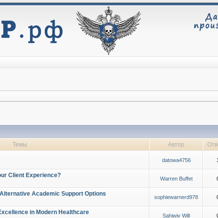
Темы
Автор
Отв
datowa4756
ur Client Experience?
Warren Buffet
 Alternative Academic Support Options
sophiewarnerd978
Excellence in Modern Healthcare
Sahiwiv Will