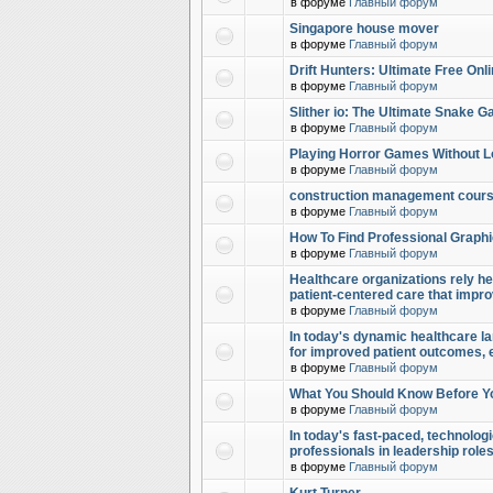
в форуме
Главный форум
Singapore house mover
в форуме
Главный форум
Drift Hunters: Ultimate Free Onl
в форуме
Главный форум
Slither io: The Ultimate Snake 
в форуме
Главный форум
Playing Horror Games Without L
в форуме
Главный форум
construction management cour
в форуме
Главный форум
How To Find Professional Graphi
в форуме
Главный форум
Healthcare organizations rely hea
patient-centered care that impr
в форуме
Главный форум
In today's dynamic healthcare la
for improved patient outcomes,
в форуме
Главный форум
What You Should Know Before Y
в форуме
Главный форум
In today's fast-paced, technolog
professionals in leadership role
в форуме
Главный форум