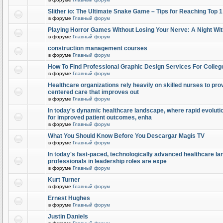
Slither io: The Ultimate Snake Game – Tips for Reaching Top 
в форуме
Главный форум
Playing Horror Games Without Losing Your Nerve: A Night Wi
в форуме
Главный форум
construction management courses
в форуме
Главный форум
How To Find Professional Graphic Design Services For Colleg
в форуме
Главный форум
Healthcare organizations rely heavily on skilled nurses to provi
centered care that improves out
в форуме
Главный форум
In today's dynamic healthcare landscape, where rapid evolutio
for improved patient outcomes, enha
в форуме
Главный форум
What You Should Know Before You Descargar Magis TV
в форуме
Главный форум
In today's fast-paced, technologically advanced healthcare l
professionals in leadership roles are expe
в форуме
Главный форум
Kurt Turner
в форуме
Главный форум
Ernest Hughes
в форуме
Главный форум
Justin Daniels