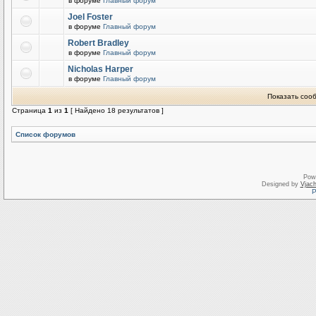
в форуме
Главный форум
Joel Foster
в форуме
Главный форум
Robert Bradley
в форуме
Главный форум
Nicholas Harper
в форуме
Главный форум
Показать соо
Страница
1
из
1
[ Найдено 18 результатов ]
Список форумов
Pow
Designed by
Vjach
Р