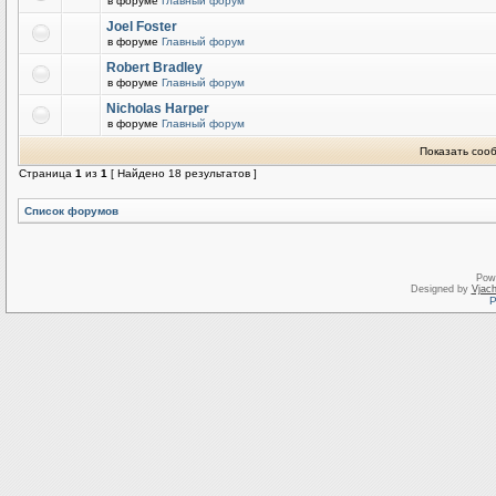
в форуме
Главный форум
Joel Foster
в форуме
Главный форум
Robert Bradley
в форуме
Главный форум
Nicholas Harper
в форуме
Главный форум
Показать соо
Страница
1
из
1
[ Найдено 18 результатов ]
Список форумов
Pow
Designed by
Vjach
Р