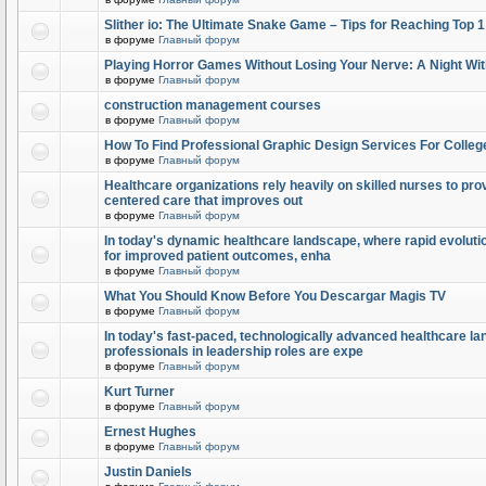
Slither io: The Ultimate Snake Game – Tips for Reaching Top 
в форуме
Главный форум
Playing Horror Games Without Losing Your Nerve: A Night Wi
в форуме
Главный форум
construction management courses
в форуме
Главный форум
How To Find Professional Graphic Design Services For Colleg
в форуме
Главный форум
Healthcare organizations rely heavily on skilled nurses to provi
centered care that improves out
в форуме
Главный форум
In today's dynamic healthcare landscape, where rapid evolutio
for improved patient outcomes, enha
в форуме
Главный форум
What You Should Know Before You Descargar Magis TV
в форуме
Главный форум
In today's fast-paced, technologically advanced healthcare l
professionals in leadership roles are expe
в форуме
Главный форум
Kurt Turner
в форуме
Главный форум
Ernest Hughes
в форуме
Главный форум
Justin Daniels