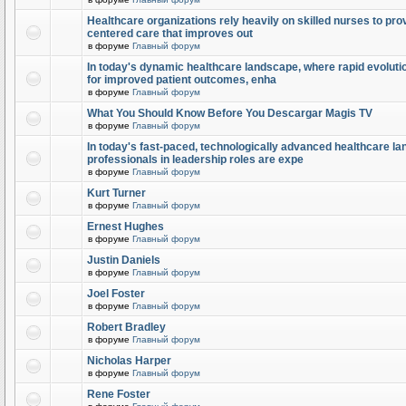
Healthcare organizations rely heavily on skilled nurses to provi
centered care that improves out
в форуме
Главный форум
In today's dynamic healthcare landscape, where rapid evolutio
for improved patient outcomes, enha
в форуме
Главный форум
What You Should Know Before You Descargar Magis TV
в форуме
Главный форум
In today's fast-paced, technologically advanced healthcare l
professionals in leadership roles are expe
в форуме
Главный форум
Kurt Turner
в форуме
Главный форум
Ernest Hughes
в форуме
Главный форум
Justin Daniels
в форуме
Главный форум
Joel Foster
в форуме
Главный форум
Robert Bradley
в форуме
Главный форум
Nicholas Harper
в форуме
Главный форум
Rene Foster