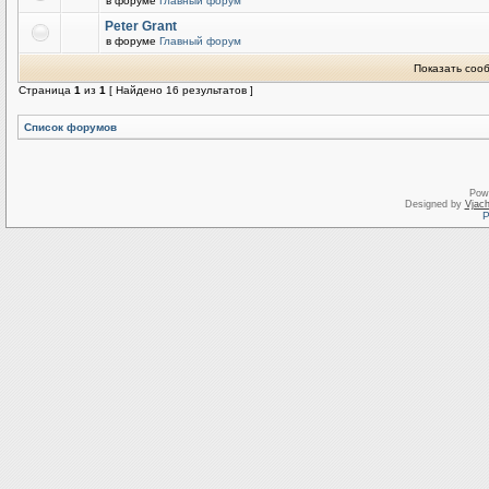
в форуме
Главный форум
Peter Grant
в форуме
Главный форум
Показать соо
Страница
1
из
1
[ Найдено 16 результатов ]
Список форумов
Pow
Designed by
Vjach
Р