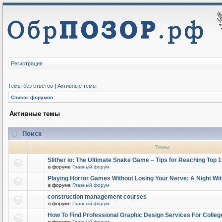
Регистрация
Темы без ответов
|
Активные темы
Список форумов
Активные темы
Поиск
Темы
Slither io: The Ultimate Snake Game – Tips for Reaching Top 
в форуме
Главный форум
Playing Horror Games Without Losing Your Nerve: A Night Wi
в форуме
Главный форум
construction management courses
в форуме
Главный форум
How To Find Professional Graphic Design Services For Colleg
в форуме
Главный форум