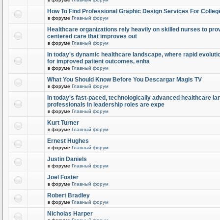
How To Find Professional Graphic Design Services For Colleg
в форуме
Главный форум
Healthcare organizations rely heavily on skilled nurses to provi
centered care that improves out
в форуме
Главный форум
In today's dynamic healthcare landscape, where rapid evolutio
for improved patient outcomes, enha
в форуме
Главный форум
What You Should Know Before You Descargar Magis TV
в форуме
Главный форум
In today's fast-paced, technologically advanced healthcare l
professionals in leadership roles are expe
в форуме
Главный форум
Kurt Turner
в форуме
Главный форум
Ernest Hughes
в форуме
Главный форум
Justin Daniels
в форуме
Главный форум
Joel Foster
в форуме
Главный форум
Robert Bradley
в форуме
Главный форум
Nicholas Harper