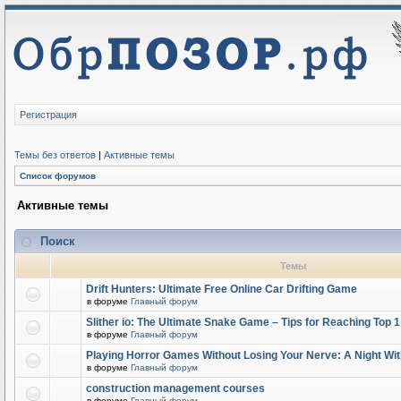
Регистрация
Темы без ответов
|
Активные темы
Список форумов
Активные темы
Поиск
Темы
Drift Hunters: Ultimate Free Online Car Drifting Game
в форуме
Главный форум
Slither io: The Ultimate Snake Game – Tips for Reaching Top 
в форуме
Главный форум
Playing Horror Games Without Losing Your Nerve: A Night Wi
в форуме
Главный форум
construction management courses
в форуме
Главный форум