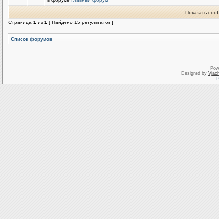
в форуме
Главный форум
Показать соо
Страница
1
из
1
[ Найдено 15 результатов ]
Список форумов
Pow
Designed by
Vjach
Р