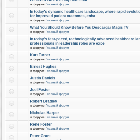
centered care that improves out
в форуме
Главный форум
In today's dynamic healthcare landscape, where rapid evolutio
for improved patient outcomes, enha
в форуме
Главный форум
What You Should Know Before You Descargar Magis TV
в форуме
Главный форум
In today's fast-paced, technologically advanced healthcare l
professionals in leadership roles are expe
в форуме
Главный форум
Kurt Turner
в форуме
Главный форум
Ernest Hughes
в форуме
Главный форум
Justin Daniels
в форуме
Главный форум
Joel Foster
в форуме
Главный форум
Robert Bradley
в форуме
Главный форум
Nicholas Harper
в форуме
Главный форум
Rene Foster
в форуме
Главный форум
Peter Grant