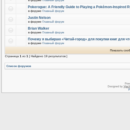
в форуме
Главный форум
Pokerogue: A Friendly Guide to Playing a Pokémon-Inspired R
в форуме
Главный форум
Justin Nelson
в форуме
Главный форум
Brian Walker
в форуме
Главный форум
Почему я выбираю «Читай-город» для покупки книг для чт
в форуме
Главный форум
Показать соо
Страница
1
из
1
[ Найдено 19 результатов ]
Список форумов
Pow
Designed by
Vjach
Р