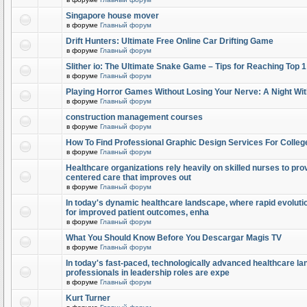
Singapore house mover
в форуме
Главный форум
Drift Hunters: Ultimate Free Online Car Drifting Game
в форуме
Главный форум
Slither io: The Ultimate Snake Game – Tips for Reaching Top 
в форуме
Главный форум
Playing Horror Games Without Losing Your Nerve: A Night Wi
в форуме
Главный форум
construction management courses
в форуме
Главный форум
How To Find Professional Graphic Design Services For Colleg
в форуме
Главный форум
Healthcare organizations rely heavily on skilled nurses to provi
centered care that improves out
в форуме
Главный форум
In today's dynamic healthcare landscape, where rapid evolutio
for improved patient outcomes, enha
в форуме
Главный форум
What You Should Know Before You Descargar Magis TV
в форуме
Главный форум
In today's fast-paced, technologically advanced healthcare l
professionals in leadership roles are expe
в форуме
Главный форум
Kurt Turner