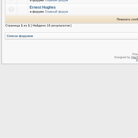
в форуме
Главный форум
Ernest Hughes
в форуме
Главный форум
Показать соо
Страница
1
из
1
[ Найдено 16 результатов ]
Список форумов
Pow
Designed by
Vjach
Р