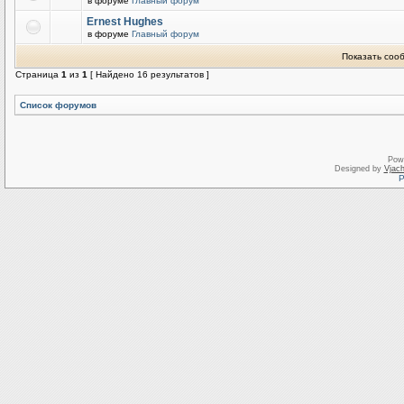
в форуме
Главный форум
Ernest Hughes
в форуме
Главный форум
Показать соо
Страница
1
из
1
[ Найдено 16 результатов ]
Список форумов
Pow
Designed by
Vjach
Р