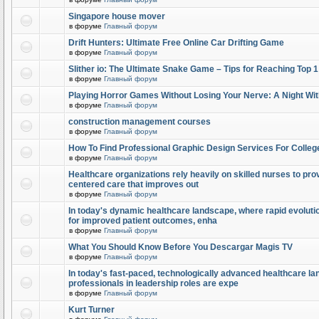
Singapore house mover
в форуме
Главный форум
Drift Hunters: Ultimate Free Online Car Drifting Game
в форуме
Главный форум
Slither io: The Ultimate Snake Game – Tips for Reaching Top 
в форуме
Главный форум
Playing Horror Games Without Losing Your Nerve: A Night Wi
в форуме
Главный форум
construction management courses
в форуме
Главный форум
How To Find Professional Graphic Design Services For Colleg
в форуме
Главный форум
Healthcare organizations rely heavily on skilled nurses to provi
centered care that improves out
в форуме
Главный форум
In today's dynamic healthcare landscape, where rapid evolutio
for improved patient outcomes, enha
в форуме
Главный форум
What You Should Know Before You Descargar Magis TV
в форуме
Главный форум
In today's fast-paced, technologically advanced healthcare l
professionals in leadership roles are expe
в форуме
Главный форум
Kurt Turner