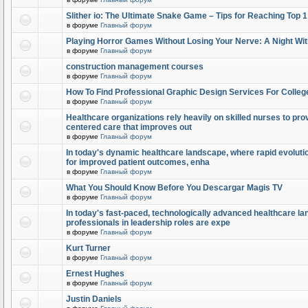
Slither io: The Ultimate Snake Game – Tips for Reaching Top 
в форуме
Главный форум
Playing Horror Games Without Losing Your Nerve: A Night Wi
в форуме
Главный форум
construction management courses
в форуме
Главный форум
How To Find Professional Graphic Design Services For Colleg
в форуме
Главный форум
Healthcare organizations rely heavily on skilled nurses to provi
centered care that improves out
в форуме
Главный форум
In today's dynamic healthcare landscape, where rapid evolutio
for improved patient outcomes, enha
в форуме
Главный форум
What You Should Know Before You Descargar Magis TV
в форуме
Главный форум
In today's fast-paced, technologically advanced healthcare l
professionals in leadership roles are expe
в форуме
Главный форум
Kurt Turner
в форуме
Главный форум
Ernest Hughes
в форуме
Главный форум
Justin Daniels