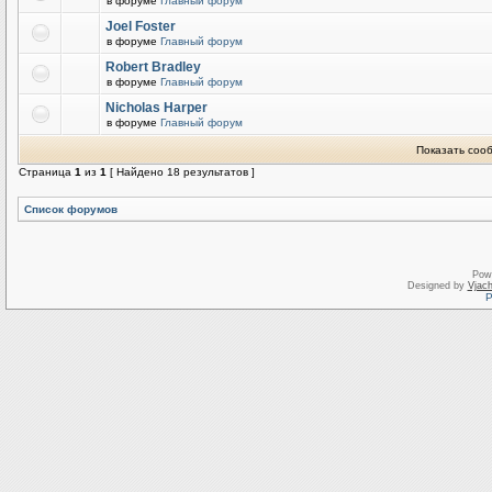
в форуме
Главный форум
Joel Foster
в форуме
Главный форум
Robert Bradley
в форуме
Главный форум
Nicholas Harper
в форуме
Главный форум
Показать соо
Страница
1
из
1
[ Найдено 18 результатов ]
Список форумов
Pow
Designed by
Vjach
Р