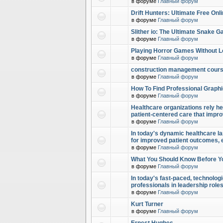
в форуме
Главный форум
Drift Hunters: Ultimate Free Onl
в форуме
Главный форум
Slither io: The Ultimate Snake 
в форуме
Главный форум
Playing Horror Games Without L
в форуме
Главный форум
construction management cour
в форуме
Главный форум
How To Find Professional Graphi
в форуме
Главный форум
Healthcare organizations rely hea
patient-centered care that impr
в форуме
Главный форум
In today's dynamic healthcare la
for improved patient outcomes,
в форуме
Главный форум
What You Should Know Before Y
в форуме
Главный форум
In today's fast-paced, technolog
professionals in leadership role
в форуме
Главный форум
Kurt Turner
в форуме
Главный форум