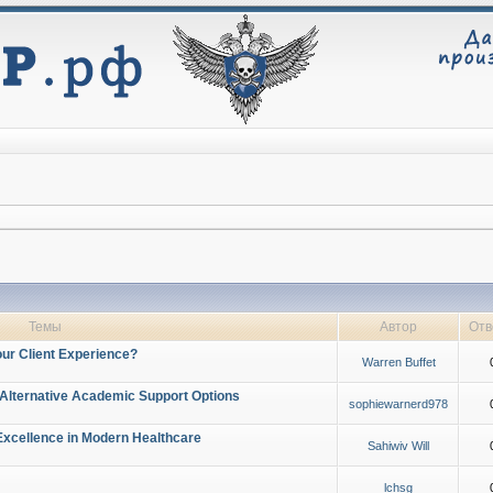
Темы
Автор
Отв
ur Client Experience?
Warren Buffet
 Alternative Academic Support Options
sophiewarnerd978
Excellence in Modern Healthcare
Sahiwiv Will
lchsg