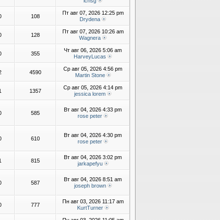
lchsg
Пт авг 07, 2026 12:25 pm
0
108
Drydena
Пт авг 07, 2026 10:26 am
0
128
Wagnera
Чт авг 06, 2026 5:06 am
0
355
HarveyLucas
Ср авг 05, 2026 4:56 pm
2
4590
Martin Stone
Ср авг 05, 2026 4:14 pm
1
1357
jessica lorem
Вт авг 04, 2026 4:33 pm
0
585
rose peter
Вт авг 04, 2026 4:30 pm
0
610
rose peter
Вт авг 04, 2026 3:02 pm
1
815
jarkapefyu
Вт авг 04, 2026 8:51 am
0
587
joseph brown
Пн авг 03, 2026 11:17 am
0
777
KurtTurner