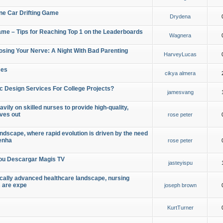
ine Car Drifting Game
Drydena
Game – Tips for Reaching Top 1 on the Leaderboards
Wagnera
osing Your Nerve: A Night With Bad Parenting
HarveyLucas
ses
cikya almera
c Design Services For College Projects?
jamesvang
vily on skilled nurses to provide high-quality,
oves out
rose peter
ndscape, where rapid evolution is driven by the need
 enha
rose peter
ou Descargar Magis TV
jasteyispu
ically advanced healthcare landscape, nursing
s are expe
joseph brown
KurtTurner