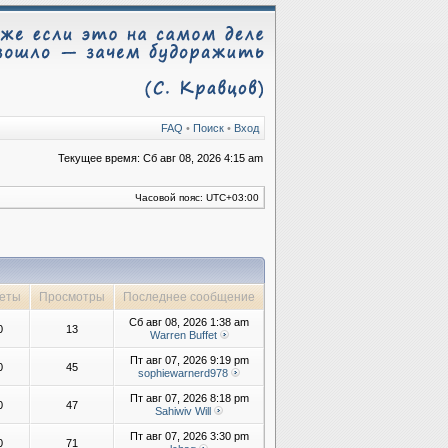
FAQ
•
Поиск
•
Вход
Текущее время: Сб авг 08, 2026 4:15 am
Часовой пояс:
UTC+03:00
еты
Просмотры
Последнее сообщение
Сб авг 08, 2026 1:38 am
0
13
Warren Buffet
Пт авг 07, 2026 9:19 pm
0
45
sophiewarnerd978
Пт авг 07, 2026 8:18 pm
0
47
Sahiwiv Will
Пт авг 07, 2026 3:30 pm
0
71