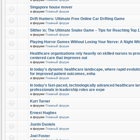
Singapore house mover
в форуме
Главный форум
Drift Hunters: Ultimate Free Online Car Drifting Game
в форуме
Главный форум
Slither io: The Ultimate Snake Game – Tips for Reaching Top 
в форуме
Главный форум
Playing Horror Games Without Losing Your Nerve: A Night Wi
в форуме
Главный форум
Healthcare organizations rely heavily on skilled nurses to provi
centered care that improves out
в форуме
Главный форум
In today's dynamic healthcare landscape, where rapid evolutio
for improved patient outcomes, enha
в форуме
Главный форум
In today's fast-paced, technologically advanced healthcare l
professionals in leadership roles are expe
в форуме
Главный форум
Kurt Turner
в форуме
Главный форум
Ernest Hughes
в форуме
Главный форум
Justin Daniels
в форуме
Главный форум
Joel Foster