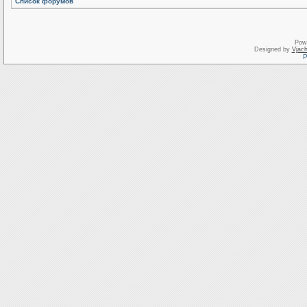
Список форумов
Pow
Designed by
Vjach
Р