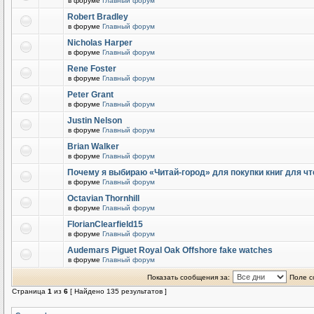
в форуме
Главный форум
Robert Bradley
в форуме
Главный форум
Nicholas Harper
в форуме
Главный форум
Rene Foster
в форуме
Главный форум
Peter Grant
в форуме
Главный форум
Justin Nelson
в форуме
Главный форум
Brian Walker
в форуме
Главный форум
Почему я выбираю «Читай-город» для покупки книг для чт
в форуме
Главный форум
Octavian Thornhill
в форуме
Главный форум
FlorianClearfield15
в форуме
Главный форум
Audemars Piguet Royal Oak Offshore fake watches
в форуме
Главный форум
Показать сообщения за:
Поле с
Страница
1
из
6
[ Найдено 135 результатов ]