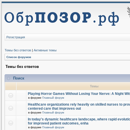
Регистрация
Темы без ответов
|
Активные темы
Список форумов
Темы без ответов
Поиск
Темы
Playing Horror Games Without Losing Your Nerve: A Night Wi
в форуме
Главный форум
Healthcare organizations rely heavily on skilled nurses to provi
centered care that improves out
в форуме
Главный форум
In today's dynamic healthcare landscape, where rapid evolutio
for improved patient outcomes, enha
в форуме
Главный форум