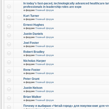
In today's fast-paced, technologically advanced healthcare l
professionals in leadership roles are expe
в форуме
Главный форум
Kurt Turner
в форуме
Главный форум
Ernest Hughes
в форуме
Главный форум
Justin Daniels
в форуме
Главный форум
Joel Foster
в форуме
Главный форум
Robert Bradley
в форуме
Главный форум
Nicholas Harper
в форуме
Главный форум
Rene Foster
в форуме
Главный форум
Peter Grant
в форуме
Главный форум
Justin Nelson
в форуме
Главный форум
Brian Walker
в форуме
Главный форум
Почему я выбираю «Читай-город» для покупки книг для чт