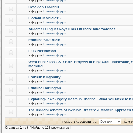
в форуме
Главный форум
Octavian Thornhill
в форуме
Главный форум
FlorianClearfield15
в форуме
Главный форум
Audemars Piguet Royal Oak Offshore fake watches
в форуме
Главный форум
Edmund Silverfield
в форуме
Главный форум
Felix Northwood
в форуме
Главный форум
West Pune: Top 2 & 3 BHK Projects in Hinjewadi, Tathawade,
Mamurdi
в форуме
Главный форум
Franklin Kingsbury
в форуме
Главный форум
Edmund Darlington
в форуме
Главный форум
Exploring Jaw Surgery Costs in Chennai: What You Need to 
в форуме
Главный форум
The Hidden Benefits of Invisible Braces: A Modern Approach 
в форуме
Главный форум
Показать сообщения за:
Поле с
Страница
1
из
6
[ Найдено 128 результатов ]