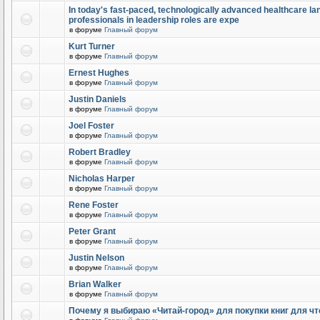
In today's fast-paced, technologically advanced healthcare l
professionals in leadership roles are expe
в форуме
Главный форум
Kurt Turner
в форуме
Главный форум
Ernest Hughes
в форуме
Главный форум
Justin Daniels
в форуме
Главный форум
Joel Foster
в форуме
Главный форум
Robert Bradley
в форуме
Главный форум
Nicholas Harper
в форуме
Главный форум
Rene Foster
в форуме
Главный форум
Peter Grant
в форуме
Главный форум
Justin Nelson
в форуме
Главный форум
Brian Walker
в форуме
Главный форум
Почему я выбираю «Читай-город» для покупки книг для чт