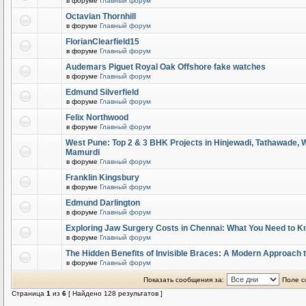
в форуме
Главный форум
Octavian Thornhill
в форуме
Главный форум
FlorianClearfield15
в форуме
Главный форум
Audemars Piguet Royal Oak Offshore fake watches
в форуме
Главный форум
Edmund Silverfield
в форуме
Главный форум
Felix Northwood
в форуме
Главный форум
West Pune: Top 2 & 3 BHK Projects in Hinjewadi, Tathawade,
Mamurdi
в форуме
Главный форум
Franklin Kingsbury
в форуме
Главный форум
Edmund Darlington
в форуме
Главный форум
Exploring Jaw Surgery Costs in Chennai: What You Need to 
в форуме
Главный форум
The Hidden Benefits of Invisible Braces: A Modern Approach 
в форуме
Главный форум
Показать сообщения за:
Поле с
Страница
1
из
6
[ Найдено 128 результатов ]