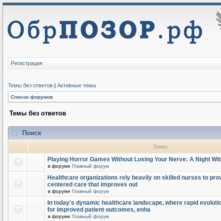
Регистрация
Темы без ответов
|
Активные темы
Список форумов
Темы без ответов
Поиск
Темы
Playing Horror Games Without Losing Your Nerve: A Night Wi
в форуме
Главный форум
Healthcare organizations rely heavily on skilled nurses to provi
centered care that improves out
в форуме
Главный форум
In today's dynamic healthcare landscape, where rapid evolutio
for improved patient outcomes, enha
в форуме
Главный форум