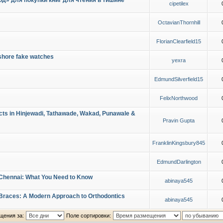
д» для покупки книг для чтения в тишине
cipetilex
OctavianThornhill
FlorianClearfield15
shore fake watches
yexra
EdmundSilverfield15
FelixNorthwood
cts in Hinjewadi, Tathawade, Wakad, Punawale &
Pravin Gupta
FranklinKingsbury845
EdmundDarlington
 Chennai: What You Need to Know
abinaya545
e Braces: A Modern Approach to Orthodontics
abinaya545
щения за:
Поле сортировки: