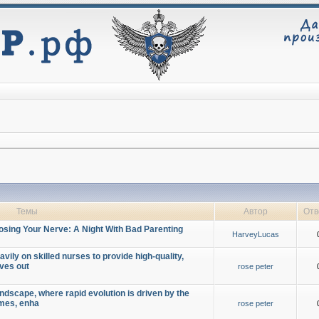
Темы
Автор
Отв
osing Your Nerve: A Night With Bad Parenting
HarveyLucas
vily on skilled nurses to provide high-quality,
oves out
rose peter
ndscape, where rapid evolution is driven by the
omes, enha
rose peter