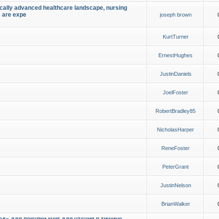
ically advanced healthcare landscape, nursing
s are expe
joseph brown
KurtTurner
ErnestHughes
JustinDaniels
JoelFoster
RobertBradley85
NicholasHarper
ReneFoster
PeterGrant
JustinNelson
BrianWalker