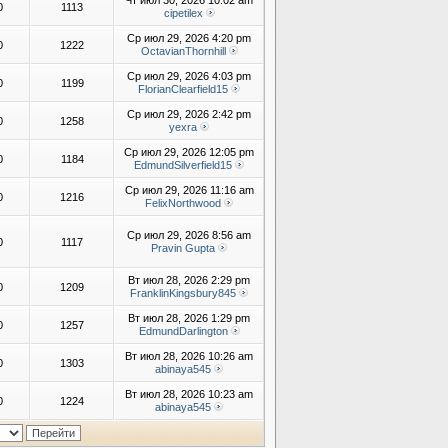
Чт июл 30, 2026 10:02 am
0
1113
cipetilex
Ср июл 29, 2026 4:20 pm
0
1222
OctavianThornhill
Ср июл 29, 2026 4:03 pm
0
1199
FlorianClearfield15
Ср июл 29, 2026 2:42 pm
0
1258
yexra
Ср июл 29, 2026 12:05 pm
0
1184
EdmundSilverfield15
Ср июл 29, 2026 11:16 am
0
1216
FelixNorthwood
Ср июл 29, 2026 8:56 am
0
1117
Pravin Gupta
Вт июл 28, 2026 2:29 pm
0
1209
FranklinKingsbury845
Вт июл 28, 2026 1:29 pm
0
1257
EdmundDarlington
Вт июл 28, 2026 10:26 am
0
1303
abinaya545
Вт июл 28, 2026 10:23 am
0
1224
abinaya545