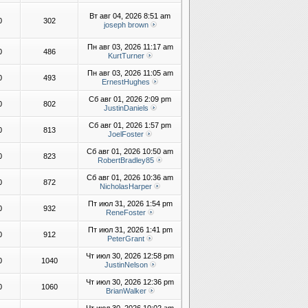
Вт авг 04, 2026 8:51 am
0
302
joseph brown
Пн авг 03, 2026 11:17 am
0
486
KurtTurner
Пн авг 03, 2026 11:05 am
0
493
ErnestHughes
Сб авг 01, 2026 2:09 pm
0
802
JustinDaniels
Сб авг 01, 2026 1:57 pm
0
813
JoelFoster
Сб авг 01, 2026 10:50 am
0
823
RobertBradley85
Сб авг 01, 2026 10:36 am
0
872
NicholasHarper
Пт июл 31, 2026 1:54 pm
0
932
ReneFoster
Пт июл 31, 2026 1:41 pm
0
912
PeterGrant
Чт июл 30, 2026 12:58 pm
0
1040
JustinNelson
Чт июл 30, 2026 12:36 pm
0
1060
BrianWalker