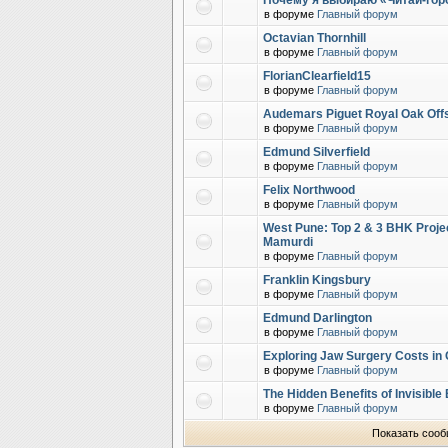
Почему я выбираю «Читай-горо
в форуме
Главный форум
Octavian Thornhill
в форуме
Главный форум
FlorianClearfield15
в форуме
Главный форум
Audemars Piguet Royal Oak Off
в форуме
Главный форум
Edmund Silverfield
в форуме
Главный форум
Felix Northwood
в форуме
Главный форум
West Pune: Top 2 & 3 BHK Proje
Mamurdi
в форуме
Главный форум
Franklin Kingsbury
в форуме
Главный форум
Edmund Darlington
в форуме
Главный форум
Exploring Jaw Surgery Costs in
в форуме
Главный форум
The Hidden Benefits of Invisibl
в форуме
Главный форум
Показать сооб