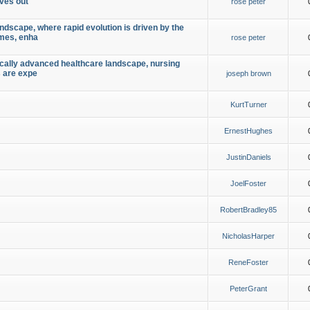
oves out
rose peter
ndscape, where rapid evolution is driven by the
omes, enha
rose peter
ically advanced healthcare landscape, nursing
s are expe
joseph brown
KurtTurner
ErnestHughes
JustinDaniels
JoelFoster
RobertBradley85
NicholasHarper
ReneFoster
PeterGrant