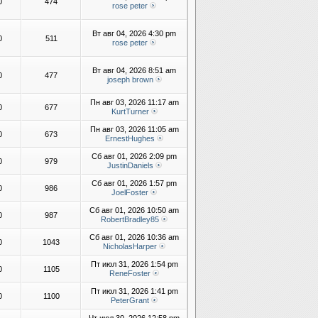
0
474
rose peter
Вт авг 04, 2026 4:30 pm
0
511
rose peter
Вт авг 04, 2026 8:51 am
0
477
joseph brown
Пн авг 03, 2026 11:17 am
0
677
KurtTurner
Пн авг 03, 2026 11:05 am
0
673
ErnestHughes
Сб авг 01, 2026 2:09 pm
0
979
JustinDaniels
Сб авг 01, 2026 1:57 pm
0
986
JoelFoster
Сб авг 01, 2026 10:50 am
0
987
RobertBradley85
Сб авг 01, 2026 10:36 am
0
1043
NicholasHarper
Пт июл 31, 2026 1:54 pm
0
1105
ReneFoster
Пт июл 31, 2026 1:41 pm
0
1100
PeterGrant