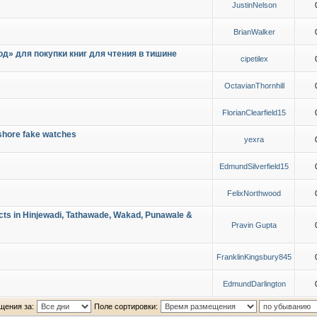
JustinNelson
BrianWalker
д» для покупки книг для чтения в тишине
cipetilex
OctavianThornhill
FlorianClearfield15
shore fake watches
yexra
EdmundSilverfield15
FelixNorthwood
cts in Hinjewadi, Tathawade, Wakad, Punawale &
Pravin Gupta
FranklinKingsbury845
EdmundDarlington
щения за:
Поле сортировки: