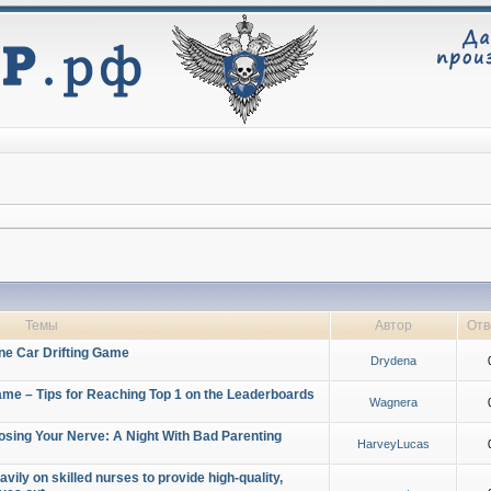
Темы
Автор
Отв
ine Car Drifting Game
Drydena
Game – Tips for Reaching Top 1 on the Leaderboards
Wagnera
osing Your Nerve: A Night With Bad Parenting
HarveyLucas
vily on skilled nurses to provide high-quality,