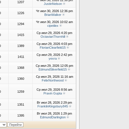
Чт июл 30, 2026 12:58 pm
0
1207
JustinNelson
Чт июл 30, 2026 12:36 pm
0
1226
BrianWalker
Чт июл 30, 2026 10:02 am
0
1294
cipetilex
Ср июл 29, 2026 4:20 pm
0
1415
OctavianThornhill
Ср июл 29, 2026 4:03 pm
0
1389
FlorianClearfield15
Ср июл 29, 2026 2:42 pm
0
1411
yexra
Ср июл 29, 2026 12:05 pm
0
1368
EdmundSilverfield15
Ср июл 29, 2026 11:16 am
0
1360
FelixNorthwood
Ср июл 29, 2026 8:56 am
0
1259
Pravin Gupta
Вт июл 28, 2026 2:29 pm
0
1351
FranklinKingsbury845
Вт июл 28, 2026 1:29 pm
0
1395
EdmundDarlington