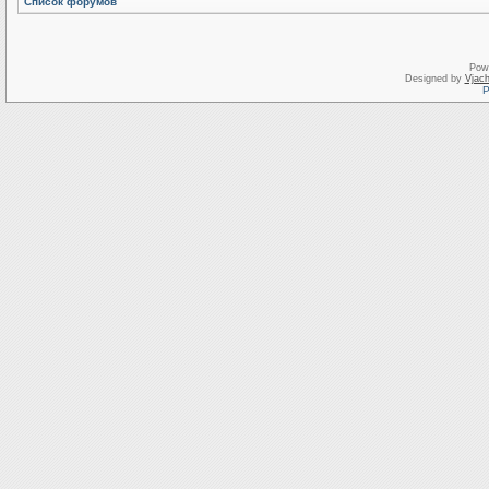
Список форумов
Pow
Designed by
Vjach
Р