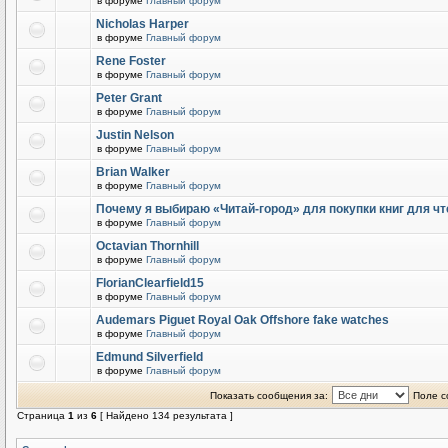
в форуме
Главный форум
Nicholas Harper
в форуме
Главный форум
Rene Foster
в форуме
Главный форум
Peter Grant
в форуме
Главный форум
Justin Nelson
в форуме
Главный форум
Brian Walker
в форуме
Главный форум
Почему я выбираю «Читай-город» для покупки книг для чт
в форуме
Главный форум
Octavian Thornhill
в форуме
Главный форум
FlorianClearfield15
в форуме
Главный форум
Audemars Piguet Royal Oak Offshore fake watches
в форуме
Главный форум
Edmund Silverfield
в форуме
Главный форум
Показать сообщения за:
Поле с
Страница
1
из
6
[ Найдено 134 результата ]