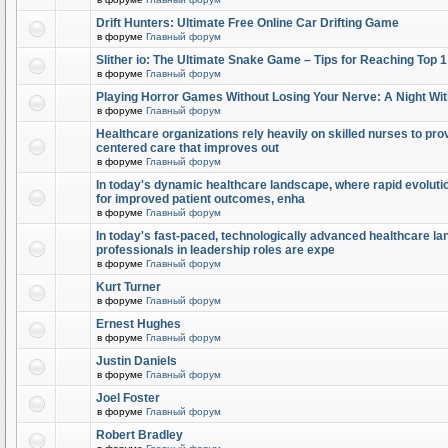
Drift Hunters: Ultimate Free Online Car Drifting Game
в форуме
Главный форум
Slither io: The Ultimate Snake Game – Tips for Reaching Top 
в форуме
Главный форум
Playing Horror Games Without Losing Your Nerve: A Night Wi
в форуме
Главный форум
Healthcare organizations rely heavily on skilled nurses to provi
centered care that improves out
в форуме
Главный форум
In today's dynamic healthcare landscape, where rapid evolutio
for improved patient outcomes, enha
в форуме
Главный форум
In today's fast-paced, technologically advanced healthcare l
professionals in leadership roles are expe
в форуме
Главный форум
Kurt Turner
в форуме
Главный форум
Ernest Hughes
в форуме
Главный форум
Justin Daniels
в форуме
Главный форум
Joel Foster
в форуме
Главный форум
Robert Bradley