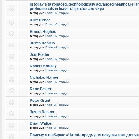
In today's fast-paced, technologically advanced healthcare l
professionals in leadership roles are expe
в форуме
Главный форум
Kurt Turner
в форуме
Главный форум
Ernest Hughes
в форуме
Главный форум
Justin Daniels
в форуме
Главный форум
Joel Foster
в форуме
Главный форум
Robert Bradley
в форуме
Главный форум
Nicholas Harper
в форуме
Главный форум
Rene Foster
в форуме
Главный форум
Peter Grant
в форуме
Главный форум
Justin Nelson
в форуме
Главный форум
Brian Walker
в форуме
Главный форум
Почему я выбираю «Читай-город» для покупки книг для чт