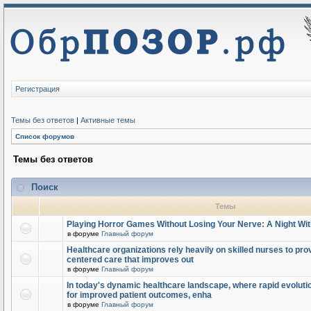
Регистрация
Темы без ответов
|
Активные темы
Список форумов
Темы без ответов
Поиск
Темы
Playing Horror Games Without Losing Your Nerve: A Night Wi
в форуме
Главный форум
Healthcare organizations rely heavily on skilled nurses to provi
centered care that improves out
в форуме
Главный форум
In today's dynamic healthcare landscape, where rapid evolutio
for improved patient outcomes, enha
в форуме
Главный форум