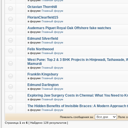
в форуме
Главный форум
Octavian Thornhill
в форуме
Главный форум
FlorianClearfield15
в форуме
Главный форум
Audemars Piguet Royal Oak Offshore fake watches
в форуме
Главный форум
Edmund Silverfield
в форуме
Главный форум
Felix Northwood
в форуме
Главный форум
West Pune: Top 2 & 3 BHK Projects in Hinjewadi, Tathawade,
Mamurdi
в форуме
Главный форум
Franklin Kingsbury
в форуме
Главный форум
Edmund Darlington
в форуме
Главный форум
Exploring Jaw Surgery Costs in Chennai: What You Need to 
в форуме
Главный форум
The Hidden Benefits of Invisible Braces: A Modern Approach 
в форуме
Главный форум
Показать сообщения за:
Поле с
Страница
1
из
6
[ Найдено 128 результатов ]