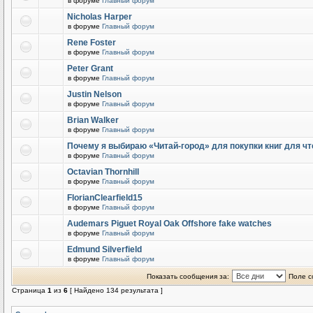
в форуме
Главный форум
Nicholas Harper
в форуме
Главный форум
Rene Foster
в форуме
Главный форум
Peter Grant
в форуме
Главный форум
Justin Nelson
в форуме
Главный форум
Brian Walker
в форуме
Главный форум
Почему я выбираю «Читай-город» для покупки книг для чт
в форуме
Главный форум
Octavian Thornhill
в форуме
Главный форум
FlorianClearfield15
в форуме
Главный форум
Audemars Piguet Royal Oak Offshore fake watches
в форуме
Главный форум
Edmund Silverfield
в форуме
Главный форум
Показать сообщения за:
Поле с
Страница
1
из
6
[ Найдено 134 результата ]