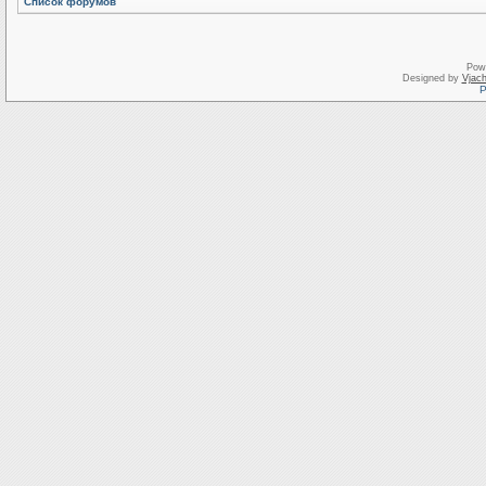
Список форумов
Pow
Designed by
Vjach
Р