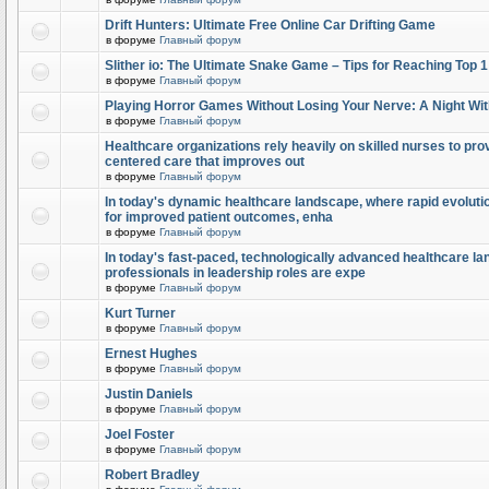
Drift Hunters: Ultimate Free Online Car Drifting Game
в форуме
Главный форум
Slither io: The Ultimate Snake Game – Tips for Reaching Top 
в форуме
Главный форум
Playing Horror Games Without Losing Your Nerve: A Night Wi
в форуме
Главный форум
Healthcare organizations rely heavily on skilled nurses to provi
centered care that improves out
в форуме
Главный форум
In today's dynamic healthcare landscape, where rapid evolutio
for improved patient outcomes, enha
в форуме
Главный форум
In today's fast-paced, technologically advanced healthcare l
professionals in leadership roles are expe
в форуме
Главный форум
Kurt Turner
в форуме
Главный форум
Ernest Hughes
в форуме
Главный форум
Justin Daniels
в форуме
Главный форум
Joel Foster
в форуме
Главный форум
Robert Bradley