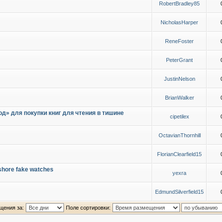
RobertBradley85
NicholasHarper
ReneFoster
PeterGrant
JustinNelson
BrianWalker
д» для покупки книг для чтения в тишине
cipetilex
OctavianThornhill
FlorianClearfield15
shore fake watches
yexra
EdmundSilverfield15
щения за:
Поле сортировки: