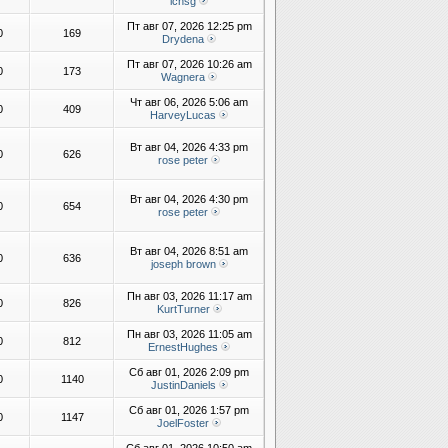
lchsg
Пт авг 07, 2026 12:25 pm
0
169
Drydena
Пт авг 07, 2026 10:26 am
0
173
Wagnera
Чт авг 06, 2026 5:06 am
0
409
HarveyLucas
Вт авг 04, 2026 4:33 pm
0
626
rose peter
Вт авг 04, 2026 4:30 pm
0
654
rose peter
Вт авг 04, 2026 8:51 am
0
636
joseph brown
Пн авг 03, 2026 11:17 am
0
826
KurtTurner
Пн авг 03, 2026 11:05 am
0
812
ErnestHughes
Сб авг 01, 2026 2:09 pm
0
1140
JustinDaniels
Сб авг 01, 2026 1:57 pm
0
1147
JoelFoster