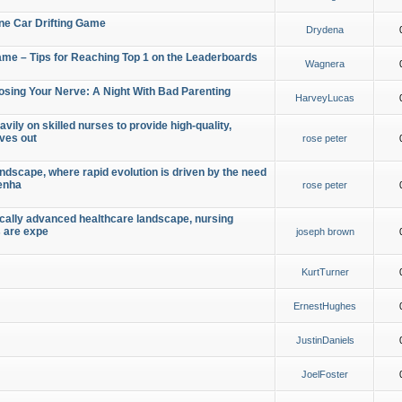
ine Car Drifting Game
Drydena
Game – Tips for Reaching Top 1 on the Leaderboards
Wagnera
osing Your Nerve: A Night With Bad Parenting
HarveyLucas
vily on skilled nurses to provide high-quality,
oves out
rose peter
ndscape, where rapid evolution is driven by the need
 enha
rose peter
ically advanced healthcare landscape, nursing
s are expe
joseph brown
KurtTurner
ErnestHughes
JustinDaniels
JoelFoster