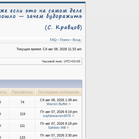
FAQ
•
Поиск
•
Вход
Текущее время: Сб авг 08, 2026 11:33 am
Часовой пояс:
UTC+03:00
еты
Просмотры
Последнее сообщение
Сб авг 08, 2026 1:38 am
0
74
Warren Buffet
Пт авг 07, 2026 9:19 pm
0
119
sophiewarnerd978
Пт авг 07, 2026 8:18 pm
0
111
Sahiwiv Will
Пт авг 07, 2026 3:30 pm
0
133