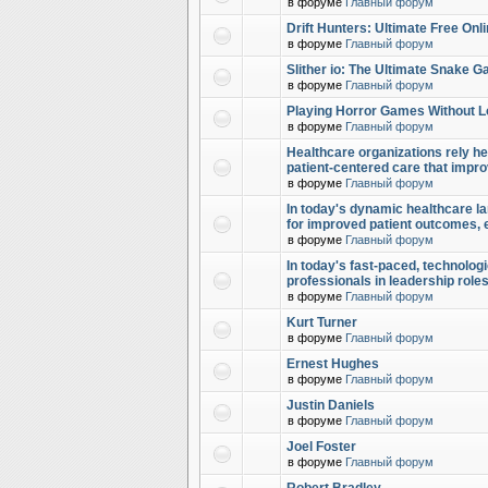
в форуме
Главный форум
Drift Hunters: Ultimate Free Onl
в форуме
Главный форум
Slither io: The Ultimate Snake 
в форуме
Главный форум
Playing Horror Games Without L
в форуме
Главный форум
Healthcare organizations rely hea
patient-centered care that impr
в форуме
Главный форум
In today's dynamic healthcare la
for improved patient outcomes,
в форуме
Главный форум
In today's fast-paced, technolog
professionals in leadership role
в форуме
Главный форум
Kurt Turner
в форуме
Главный форум
Ernest Hughes
в форуме
Главный форум
Justin Daniels
в форуме
Главный форум
Joel Foster
в форуме
Главный форум