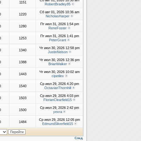
Сб авг 01, 2026 10:50 am
0
1151
RobertBradley85
Сб авг 01, 2026 10:36 am
0
1220
NicholasHarper
Пт июл 31, 2026 1:54 pm
0
1280
ReneFoster
Пт июл 31, 2026 1:41 pm
0
1253
PeterGrant
Чт июл 30, 2026 12:58 pm
0
1340
JustinNelson
Чт июл 30, 2026 12:36 pm
0
1388
BrianWalker
Чт июл 30, 2026 10:02 am
0
1443
cipetilex
Ср июл 29, 2026 4:20 pm
0
1540
OctavianThornhill
Ср июл 29, 2026 4:03 pm
0
1503
FlorianClearfield15
Ср июл 29, 2026 2:42 pm
0
1500
yexra
Ср июл 29, 2026 12:05 pm
0
1484
EdmundSilverfield15
След.