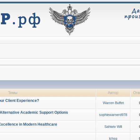
Темы
Автор
Отв
ur Client Experience?
Warren Buffet
 Alternative Academic Support Options
sophiewarnerd978
Excellence in Modern Healthcare
Sahiwiv Will
lchsg