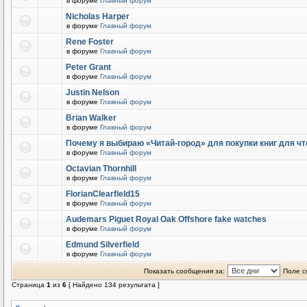
в форуме
Главный форум
Nicholas Harper
в форуме
Главный форум
Rene Foster
в форуме
Главный форум
Peter Grant
в форуме
Главный форум
Justin Nelson
в форуме
Главный форум
Brian Walker
в форуме
Главный форум
Почему я выбираю «Читай-город» для покупки книг для чт
в форуме
Главный форум
Octavian Thornhill
в форуме
Главный форум
FlorianClearfield15
в форуме
Главный форум
Audemars Piguet Royal Oak Offshore fake watches
в форуме
Главный форум
Edmund Silverfield
в форуме
Главный форум
Показать сообщения за:
Поле с
Страница
1
из
6
[ Найдено 134 результата ]