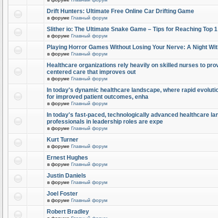
Drift Hunters: Ultimate Free Online Car Drifting Game
в форуме
Главный форум
Slither io: The Ultimate Snake Game – Tips for Reaching Top 
в форуме
Главный форум
Playing Horror Games Without Losing Your Nerve: A Night Wi
в форуме
Главный форум
Healthcare organizations rely heavily on skilled nurses to provi
centered care that improves out
в форуме
Главный форум
In today's dynamic healthcare landscape, where rapid evolutio
for improved patient outcomes, enha
в форуме
Главный форум
In today's fast-paced, technologically advanced healthcare l
professionals in leadership roles are expe
в форуме
Главный форум
Kurt Turner
в форуме
Главный форум
Ernest Hughes
в форуме
Главный форум
Justin Daniels
в форуме
Главный форум
Joel Foster
в форуме
Главный форум
Robert Bradley