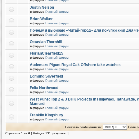
в форуме
Главный форум
Justin Nelson
в форуме
Главный форум
Brian Walker
в форуме
Главный форум
Почему я выбираю «Читай-город» для покупки книг для чт
в форуме
Главный форум
Octavian Thornhill
в форуме
Главный форум
FlorianClearfield15
в форуме
Главный форум
Audemars Piguet Royal Oak Offshore fake watches
в форуме
Главный форум
Edmund Silverfield
в форуме
Главный форум
Felix Northwood
в форуме
Главный форум
West Pune: Top 2 & 3 BHK Projects in Hinjewadi, Tathawade,
Mamurdi
в форуме
Главный форум
Franklin Kingsbury
в форуме
Главный форум
Показать сообщения за:
Поле с
Страница
1
из
6
[ Найден 131 результат ]