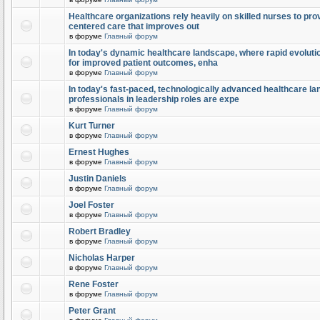
Healthcare organizations rely heavily on skilled nurses to provi
centered care that improves out
в форуме
Главный форум
In today's dynamic healthcare landscape, where rapid evolutio
for improved patient outcomes, enha
в форуме
Главный форум
In today's fast-paced, technologically advanced healthcare l
professionals in leadership roles are expe
в форуме
Главный форум
Kurt Turner
в форуме
Главный форум
Ernest Hughes
в форуме
Главный форум
Justin Daniels
в форуме
Главный форум
Joel Foster
в форуме
Главный форум
Robert Bradley
в форуме
Главный форум
Nicholas Harper
в форуме
Главный форум
Rene Foster
в форуме
Главный форум
Peter Grant