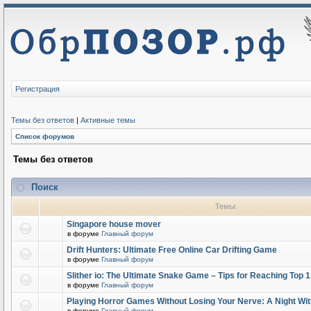
Регистрация
Темы без ответов
|
Активные темы
Список форумов
Темы без ответов
Поиск
Темы
Singapore house mover
в форуме
Главный форум
Drift Hunters: Ultimate Free Online Car Drifting Game
в форуме
Главный форум
Slither io: The Ultimate Snake Game – Tips for Reaching Top 
в форуме
Главный форум
Playing Horror Games Without Losing Your Nerve: A Night Wi
в форуме
Главный форум