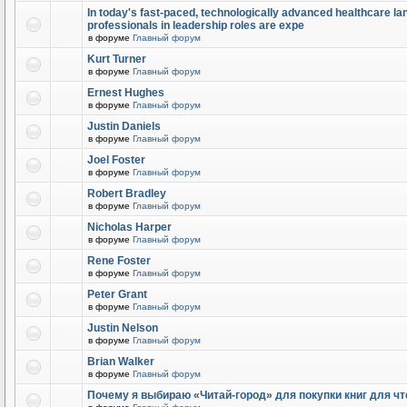
In today's fast-paced, technologically advanced healthcare l
professionals in leadership roles are expe
в форуме
Главный форум
Kurt Turner
в форуме
Главный форум
Ernest Hughes
в форуме
Главный форум
Justin Daniels
в форуме
Главный форум
Joel Foster
в форуме
Главный форум
Robert Bradley
в форуме
Главный форум
Nicholas Harper
в форуме
Главный форум
Rene Foster
в форуме
Главный форум
Peter Grant
в форуме
Главный форум
Justin Nelson
в форуме
Главный форум
Brian Walker
в форуме
Главный форум
Почему я выбираю «Читай-город» для покупки книг для чт