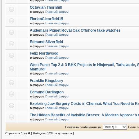
в форуме
Главный форум
Octavian Thornhill
в форуме
Главный форум
FlorianClearfield15
в форуме
Главный форум
Audemars Piguet Royal Oak Offshore fake watches
в форуме
Главный форум
Edmund Silverfield
в форуме
Главный форум
Felix Northwood
в форуме
Главный форум
West Pune: Top 2 & 3 BHK Projects in Hinjewadi, Tathawade,
Mamurdi
в форуме
Главный форум
Franklin Kingsbury
в форуме
Главный форум
Edmund Darlington
в форуме
Главный форум
Exploring Jaw Surgery Costs in Chennai: What You Need to 
в форуме
Главный форум
The Hidden Benefits of Invisible Braces: A Modern Approach 
в форуме
Главный форум
Показать сообщения за:
Поле с
Страница
1
из
6
[ Найдено 128 результатов ]