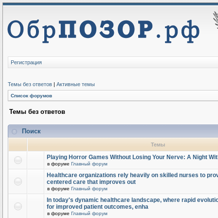
Регистрация
Темы без ответов
|
Активные темы
Список форумов
Темы без ответов
Поиск
Темы
Playing Horror Games Without Losing Your Nerve: A Night Wi
в форуме
Главный форум
Healthcare organizations rely heavily on skilled nurses to provi
centered care that improves out
в форуме
Главный форум
In today's dynamic healthcare landscape, where rapid evolutio
for improved patient outcomes, enha
в форуме
Главный форум