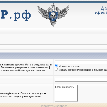
ва, которые должны быть в результатах, и
Искать все слова
о. Вы можете разделить слова символом
|
Искать любое слово/поиск с языком з
в качестве шаблона для частичного
оизведён поиск. Поиск в подфорумах
или соответствующую опцию ниже.
Параметры запроса