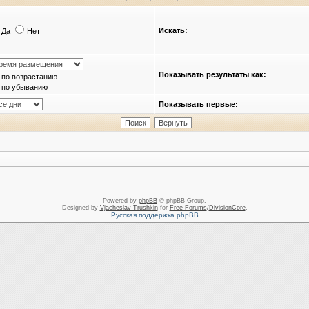
Искать:
Да
Нет
Показывать результаты как:
по возрастанию
по убыванию
Показывать первые:
Powered by
phpBB
© phpBB Group.
Designed by
Vjacheslav Trushkin
for
Free Forums
/
DivisionCore
.
Русская поддержка phpBB