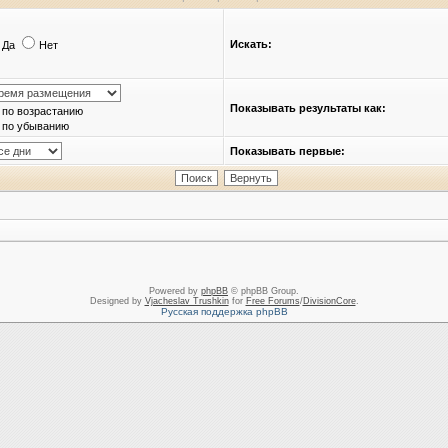
Искать:
Да
Нет
Показывать результаты как:
по возрастанию
по убыванию
Показывать первые:
Powered by
phpBB
© phpBB Group.
Designed by
Vjacheslav Trushkin
for
Free Forums
/
DivisionCore
.
Русская поддержка phpBB