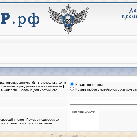
ва, которые должны быть в результатах, и
Искать все слова
о. Вы можете разделить слова символом
|
Искать любое слово/поиск с языком з
в качестве шаблона для частичного
оизведён поиск. Поиск в подфорумах
или соответствующую опцию ниже.
Параметры запроса